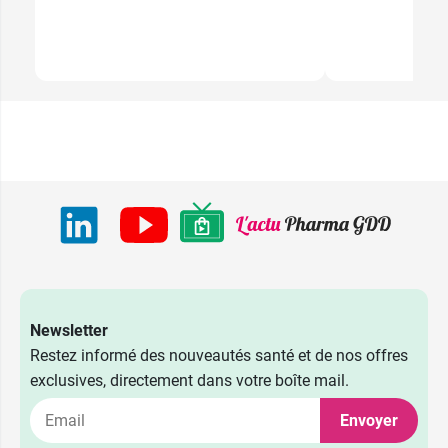
facilement sa place dans votre salle de bains ou
dans votre bagage cabine.
Caractéristiques :
Bio
Cosmos Organic certifié par
Ecocert Greenlife
100 % d'origine naturelle
Actifs concentrés
Fabriqué en France
Conditionnement :
1 trousse contenant :
1
Mousse nettoyante 2-en-1 Bio Krème
(50
ml)
1
Sérum Yeux Collagène Anti-rides Bio
Newsletter
Krème
(5 ml)
Restez informé des nouveautés santé et de nos offres
1
Sérum Collagène Anti-rides Bio Krème
(8
exclusives, directement dans votre boîte mail.
ml)
Envoyer
1
Crème Collagène Lissante Bio Krème
(12