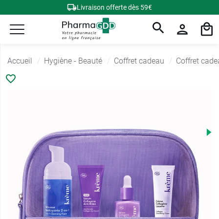
Livraison offerte dès 59€
Accueil
Hygiène - Beauté
Coffret cadeau
Coffret cad