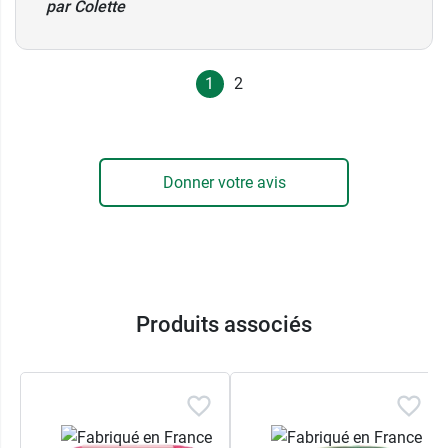
par Colette
fonctions : 10 ml.
Nuxe Prodigieuse Hyalu Boost gel crème
éclat lissant
: 15 ml.
1
2
Donner votre avis
Produits associés