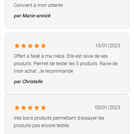
Convient à mon attente
les longueurs et les pointes sans rincer. Utiliser 1
à 2 fois par semaine en masque capillaire de 10
par Marie-annick
minutes avant le shampooing pour un soin plus
intense.
Nuxe Prodigieuse Hyalu Boost gel crème éclat
10/01/2023
lissant :
Offert à Noël à ma nièce. Elle est ravie de ses
Appliquer le matin sur le visage, le cou et le
produits. Permet de tester les 5 produits. Ravie de
décolleté, de préférence après le gel crème éclat
mon achat. Je recommande
Nuxe Prodigieuse Hyalu Boost.
par Christelle
Composition de la trousse :
Nuxe Very Rose Eau micellaire
démaquillante apaisante
: 50 ml.
03/01/2023
Nuxe Rêve de miel gel lavant surgras
visage
très bons produits permettant d'essayer les
et corps : 30 ml.
produits pas encore testés
Nuxe Huile prodigieuse huile sèche
multi-