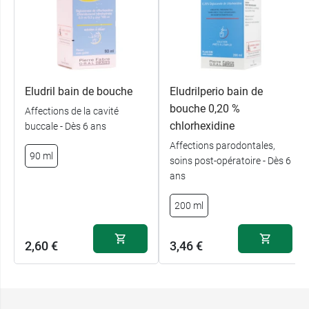
Eludril bain de bouche
Eludrilperio bain de
bouche 0,20 %
Affections de la cavité
chlorhexidine
buccale - Dès 6 ans
Affections parodontales,
90 ml
soins post-opératoire - Dès 6
ans
200 ml
2,60 €
3,46 €