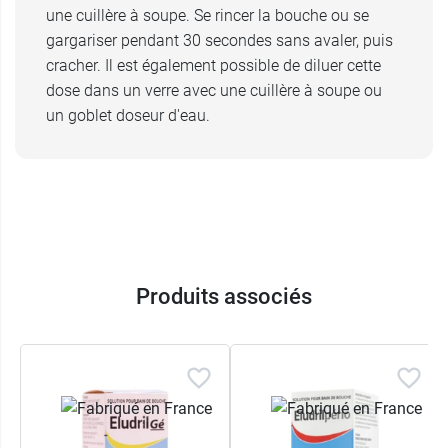
une cuillère à soupe. Se rincer la bouche ou se
La quantité d'alcool d'Hextril
gargariser pendant 30 secondes sans avaler, puis
Ce médicament contient de petites quantités
cracher. Il est également possible de diluer cette
d'éthanol (alcool). Une dose peut en contenir
dose dans un verre avec une cuillère à soupe ou
jusqu'à 650 mg, ce qui rend ce médicament
un goblet doseur d'eau.
néfaste pour les personnes souffrant
d'alcoolisme.
Hextril est déconseillé en cours de
grossesse
ou
d'
allaitement
ainsi qu'aux enfants et aux
patients à haut risque (épilepsie, maladie du
foie).
Produits associés
Conditionnement :
disponible en 200 ou 400 ml.
Le bain de bouche Hextril peut être associé au
médicament Dentobaume
pour les douleurs de
gencives.