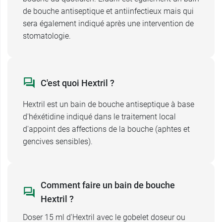
de bouche antiseptique et antiinfectieux mais qui
bain de bouche
sera également indiqué après une intervention de
Ce médicament contient des dérivés terpéniques,
stomatologie.
qui à doses excessives, peut entraîner des
accidents neurologiques à type de convulsions
chez le nourrisson et chez l'enfant. Respectez les
C'est quoi Hextril ?
posologies et la durée de traitement préconisées.
Ce médicament contient un agent colorant
Hextril est un bain de bouche antiseptique à base
azoïque (azorubine E122) et peut provoquer des
d'héxétidine indiqué dans le traitement local
réactions allergiques.
d'appoint des affections de la bouche (aphtes et
gencives sensibles).
Le bain de bouche Hextril : à partir de quel
âge ?
En cas d'allergie ou chez les enfants de moins
Comment faire un bain de bouche
de 6 ans, le bain de bouche est contre-indiqué.
Hextril ?
Demandez un avis médical en cas d'utilisation
chez un enfant âgé de 6 à 12 ans.
Doser 15 ml d'Hextril avec le gobelet doseur ou