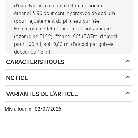
d'eucalyptus, calcium édétate de sodium,
éthanol à 96 pour cent, hydroxyde de sodium
(pour l’ajustement du pH), eau purifiée.
Excipients à effet notoire : colorant azoïque
(azorubine E122), éthanol 96° (5,37ml d'alcool
pour 100 ml, soit 0,80 ml d'alcool par gobelet
doseur de 15 ml).
CARACTÉRISTIQUES
Posologie du bain de bouche
NOTICE
Hextril
Ce bain de bouche est indiqué chez les
adultes
VARIANTES DE L'ARTICLE
et les enfants de plus de 12 ans
.
Mis à jour le : 02/07/2026
Utilisation du bain de bouche Hextril
Hextril bain de bouche s'utilise localement en
bain de bouche,
pure ou diluée
à raison de
1