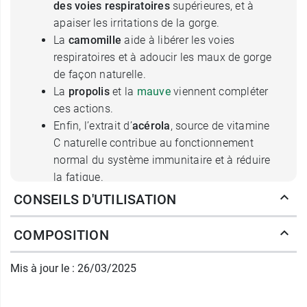
des voies respiratoires
supérieures, et à
apaiser les irritations de la gorge.
La
camomille
aide à libérer les voies
respiratoires et à adoucir les maux de gorge
de façon naturelle.
La
propolis
et la
mauve
viennent compléter
ces actions.
Enfin, l’extrait d’
acérola
, source de vitamine
C naturelle contribue au fonctionnement
normal du système immunitaire et à réduire
la fatigue.
Le produit Granions Kid Bio Nez Gorge est
CONSEILS D'UTILISATION
élaboré conformément au mode de production
biologique. Il est fabriqué sur la base d’un sirop
COMPOSITION
d’agave certifié de première qualité biologique. Il
est
sans sucres ajoutés
**.
Mis à jour le : 26/03/2025
Posologie du sirop Nez Gorge