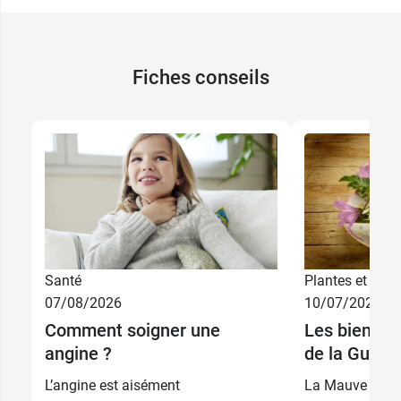
Conditionnement :
1 flacon de 125 ml
Fabricant
Fiches conseils
LABORATOIRE DES GRANIONS
7 Rue de l'Industrie
98000 MONACO
France
Santé
Plantes et phyt
07/08/2026
10/07/2026
Comment soigner une
Les bienfait
angine ?
de la Guim
L’angine est aisément
La Mauve et sa