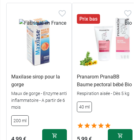
Prix bas
Maxilase sirop pour la
Pranarom PranaBB
gorge
Baume pectoral bébé Bio
Maux de gorge - Enzyme anti
Respiration aisée - Dès 5 kg
inflammatoire - A partir de 6
40 ml
mois
200 ml
4,99 €
5,99 €