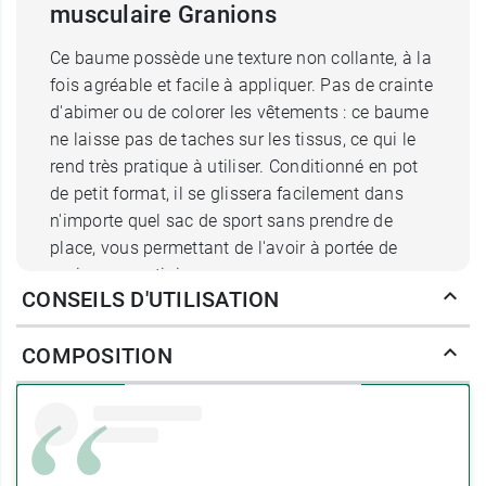
musculaire Granions
Ce baume possède une texture non collante, à la
fois agréable et facile à appliquer. Pas de crainte
d'abimer ou de colorer les vêtements : ce baume
ne laisse pas de taches sur les tissus, ce qui le
rend très pratique à utiliser. Conditionné en pot
de petit format, il se glissera facilement dans
n'importe quel sac de sport sans prendre de
place, vous permettant de l'avoir à portée de
mains au vestiaire.
CONSEILS D'UTILISATION
Comment agit le baume chauffant
COMPOSITION
décontractant musculaire Granions
?
Ce baume relaxant délivre un
effet chaud
. La
chaleur étant vasodilatatrice, elle va augmenter