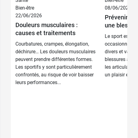
Santé
Bien-être
Bien-être
08/06/2026
60
22/06/2026
Prévenir, so
9,49 €
comprimés
Douleurs musculaires :
une blessur
causes et traitements
2 x 60
16,89 €
Le sport est un
comprimés
Courbatures, crampes, élongation,
occasionner d
déchirure… Les douleurs musculaires
divers et varié
peuvent prendre différentes formes.
blessures affec
Les sportifs y sont particulièrement
les articulation
confrontés, au risque de voir baisser
un plaisir et un 
leurs performances...