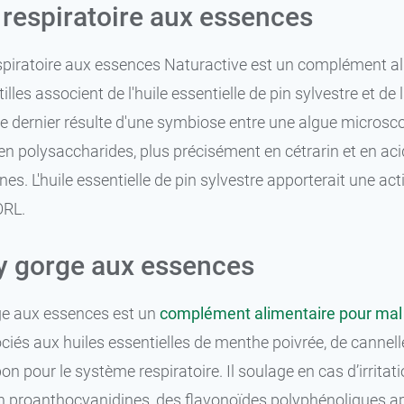
e respiratoire aux essences
espiratoire aux essences Naturactive est un complément ali
tilles associent de l'huile essentielle de pin sylvestre et de 
Ce dernier résulte d'une symbiose entre une algue microsc
en polysaccharides, plus précisément en cétrarin et en aci
nes. L'huile essentielle de pin sylvestre apporterait une ac
ORL.
y gorge aux essences
ge aux essences est un
complément alimentaire pour mal
ciés aux huiles essentielles de menthe poivrée, de cannelle
bon pour le système respiratoire. Il soulage en cas d’irrita
n proanthocyanidines, des flavonoïdes polyphénoliques ap