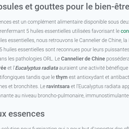
sules et gouttes pour le bien-être
nces est un complément alimentaire disponible sous deux 
 renfermant 5 huiles essentielles utilisées favorisant le
con
les essentielles, nous retrouvons le Cannelier de Chine, la
s 5 huiles essentielles sont reconnues pour leurs puissante
ns les pathologies ORL. Le
Cannelier de Chine
posséderai
rée
et l'
Eucalyptus radiata
auraient une activité bénéfique s
tifongiques tandis que le
thym
est antioxydant et antibac
es et bronchites. Le
ravintsara
et l’Eucalyptus radiata ap
nante au niveau broncho-pulmonaire, immunostimulante e
aux essences
 solution pour fumigation qui a pour but d'apporter des eff