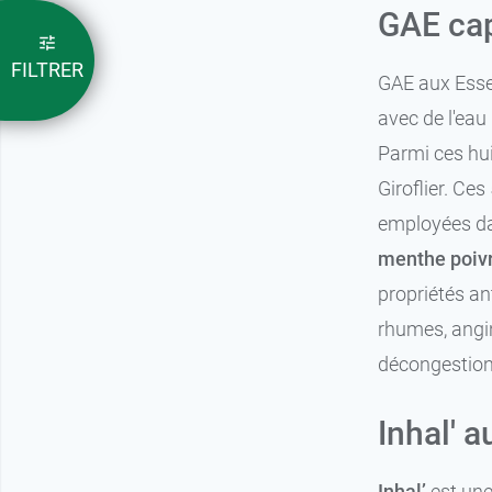
GAE cap
FILTRER
GAE aux Esse
avec de l'eau
Parmi ces hui
Giroflier. Ce
employées da
menthe poiv
propriétés an
rhumes, angin
décongestion
Inhal' 
Inhal’
est une