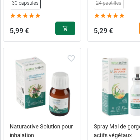
30 capsules
24 pastilles
Fabriqué
en
5,99 €
5,29 €
France
Promotions
Allaitement
Aromathérapie
Femme
enceinte
Naturactive Solution pour
Spray Mal de gorg
Forme
inhalation
actifs végétaux