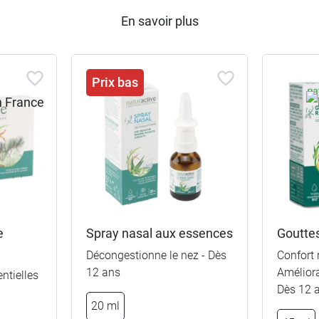
En savoir plus
Prix bas
e
Spray nasal aux essences
Goutte
Décongestionne le nez - Dès
Confort 
12 ans
Améliora
ntielles
Dès 12 
20 ml