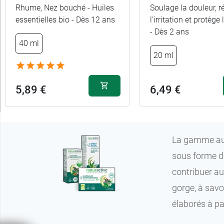
Rhume, Nez bouché - Huiles
Soulage la douleur, r
Pour
essentielles bio - Dès 12 ans
l'irritation et protège
- Dès 2 ans
qui
40 ml
20 ml
5,89 €
6,49 €
La gamme aux 
sous forme de
contribuer au
gorge, à savo
élaborés à par