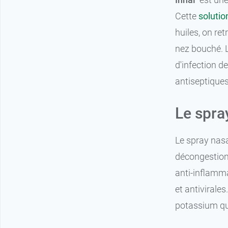
Cette
solutio
huiles, on re
nez bouché. L
d'infection de
antiseptiques
Le spra
Le spray nasa
décongestionn
anti-inflamma
et antivirale
potassium qui