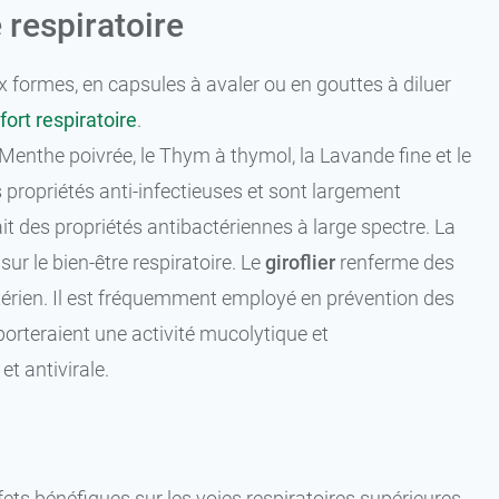
 respiratoire
formes, en capsules à avaler ou en gouttes à diluer
fort respiratoire
.
 Menthe poivrée, le Thym à thymol, la Lavande fine et le
s propriétés anti-infectieuses et sont largement
t des propriétés antibactériennes à large spectre. La
ur le bien-être respiratoire. Le
giroflier
renferme des
térien. Il est fréquemment employé en prévention des
porteraient une activité mucolytique et
t antivirale.
ets bénéfiques sur les voies respiratoires supérieures.