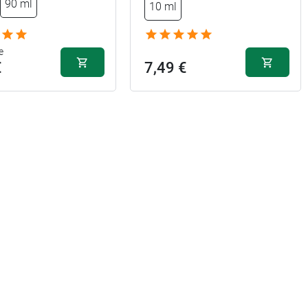
90 ml
10 ml
e
€
7,49 €