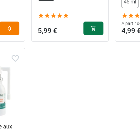
45 ml
A partir d
5,99 €
4,99 
e aux