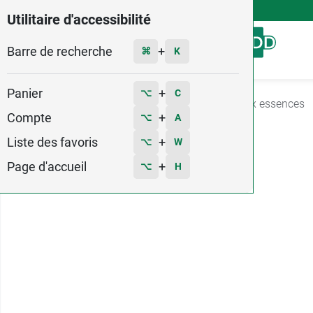
4,9
Voir les 58579 avis
Utilitaire d'accessibilité
Barre de recherche
Menu
+
⌘
K
Panier
+
⌥
C
Accueil
Marques
Naturactive
Gamme aux essences
Compte
+
⌥
A
Liste des favoris
+
⌥
W
Page d'accueil
+
⌥
H