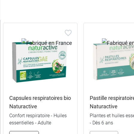
Trier
les
produits
Trier
Par défaut
trer
es
ltats
Capsules respiratoires bio
Pastille respiratoir
(7
Naturactive
Naturactive
uits)
Confort respiratoire - Huiles
Plantes et huiles esse
essentielles - Adulte
- Dès 6 ans
Sous-
catégories