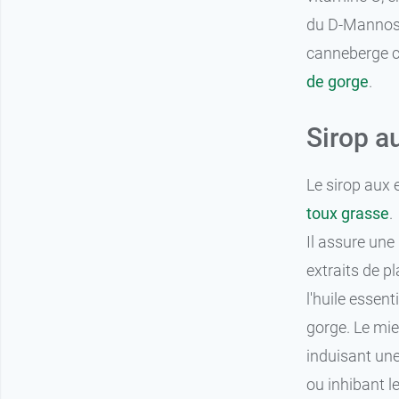
du D-Mannose 
canneberge co
de gorge
.
Sirop a
Le sirop aux
toux grasse
.
Il assure une
extraits de pl
l'huile essent
gorge. Le mie
induisant une
ou inhibant 