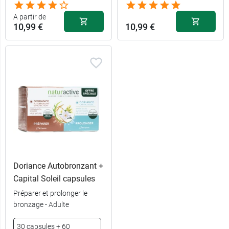
A partir de
10,99 €
10,99 €
Doriance Autobronzant +
Capital Soleil capsules
Préparer et prolonger le
bronzage - Adulte
10,99 €
30 capsules + 60
30 capsules