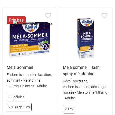
Prix bas
Mela Sommeil
Méla sommeil Flash
spray mélatonine
Endormissement, relaxation,
sommeil - Mélatonine
Réveil nocturne,
1,85mg + plantes - Adulte
endormissement, décalage
horaire - Mélatonine 1.85mg
30 gélules
- Adulte
2 x 30 gélules
20 ml