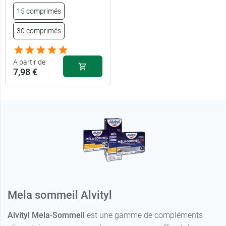
6,98 €
30 gélules
15 comprimés
30 comprimés
11,99 €
2 x 30 gélules
A partir de
7,98 €
Mela sommeil Alvityl
Alvityl Mela-Sommeil
est une gamme de compléments