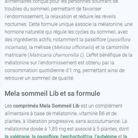
alimentaires conçue pour les personnes souffrant de
troubles du sommeil, permettant de favoriser
l'endormissement, la relaxation et réduire les réveils
nocturnes. Cette formule unique associe la mélatonine, une
15
hormone naturelle qui régule les cycles du sommeil, avec
7,98 €
comprimés
des ingrédients actifs, notamment la passiflore (
passiflora
incarnata
), la mélisse (
Melissa officinalis
) et la camomille
30
12,49 €
comprimés
matricaire (
Matricaria chamomilla L
). L'effet bénéfique de la
mélatonine sur l'endormissement est obtenu par la
consommation quotidienne d'1 mg, permettant ainsi de
retrouver un sommeil de qualité.
Mela sommeil Lib et sa formule
Les
comprimés Mela Sommeil Lib
est un complément
alimentaire à base de mélatonine, vitamine B6 et de
plantes, à libération progressive, sans accoutumance. La
mélatonine dosée à 1,85 mg est associé à 5 plantes, dont
la valériane
,
la passiflore
,
l'eschscholtzia
,
l'aubépine
et
la