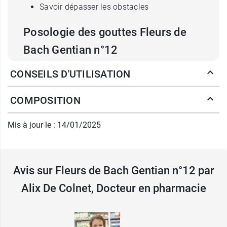
Savoir dépasser les obstacles
Posologie des gouttes Fleurs de
Bach Gentian n°12
2 gouttes dans un verre d'eau ou sur la langue 4
CONSEILS D'UTILISATION
fois par jour.
COMPOSITION
Contenance :
Flacon de 20 ml
Mis à jour le : 14/01/2025
Fleurs de Bach Original propose aussi
Elm n°11
.
Fabricant
Avis sur Fleurs de Bach Gentian n°12 par
FAMADEM
Alix De Colnet, Docteur en pharmacie
6 av du prince hereditaire albert
98012 Monaco cedex
France