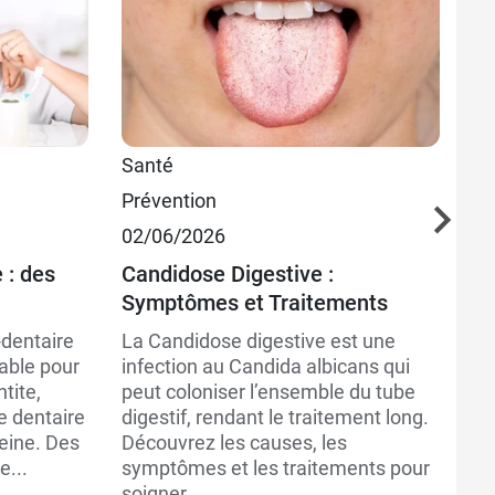
Santé
Sa
Prévention
20
02/06/2026
Pa
sy
 : des
Candidose Digestive :
Symptômes et Traitements
Ma
bu
dentaire
La Candidose digestive est une
pa
able pour
infection au Candida albicans qui
de
ntite,
peut coloniser l’ensemble du tube
de
e dentaire
digestif, rendant le traitement long.
dé
eine. Des
Découvrez les causes, les
su
...
symptômes et les traitements pour
soigner...