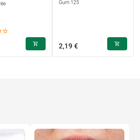
Gum 125
rée
2,19 €