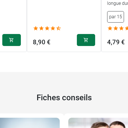
longue du
par 15
8,90 €
4,79 €
Fiches conseils