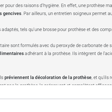
iminer pour des raisons d'hygiène. En effet, une prothèse
es gencives
. Par ailleurs, un entretien soigneux permet a
uits adaptés, tels qu'une brosse pour prothèse et des co
aire sont formulés avec du peroxyde de carbonate de so
alimentaires
adhérant à la prothèse. Ils intègrent de l'ac
ils
préviennent la décoloration de la prothèse
, et qu'ils
ent pas la prothèse, la préservent et complètent efficac
les, les prothèses doivent être rincées après chaque rep
 et nettoyées à l'aide des comprimés
tous les jours
.