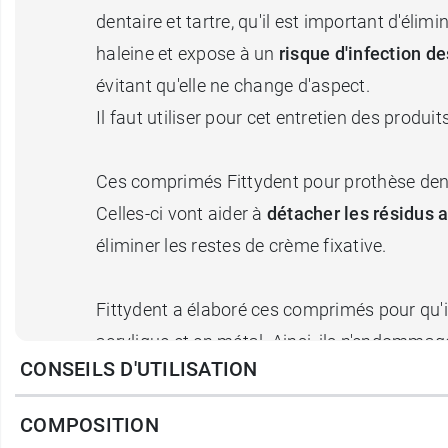
dentaire et tartre, qu'il est important d'él
haleine et expose à un
risque d'infection d
évitant qu'elle ne change d'aspect.
Il faut utiliser pour cet entretien des prod
Ces comprimés Fittydent pour prothèse dent
Celles-ci vont aider à
détacher les résidus 
éliminer les restes de crème fixative.
Fittydent a élaboré ces comprimés pour qu'
acrylique et en métal. Ainsi, ils n'endommag
CONSEILS D'UTILISATION
Pour une hygiène et un entretien irréprochab
COMPOSITION
alimentaires, et elles doivent être brossées