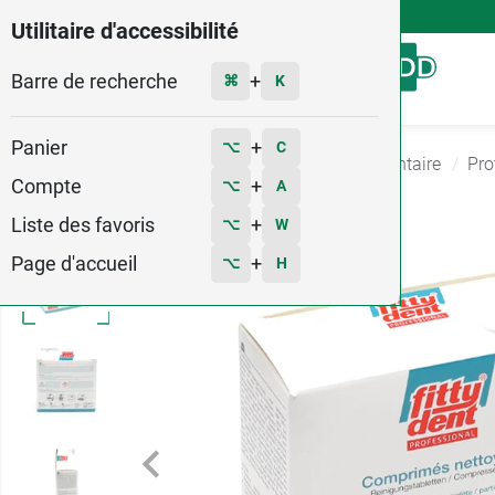
4,9
Voir les 58579 avis
Utilitaire d'accessibilité
Barre de recherche
Menu
+
⌘
K
Panier
+
⌥
C
Accueil
Hygiène - Beauté
Hygiene Bucco dentaire
Pro
Compte
+
⌥
A
Liste des favoris
+
⌥
W
Page d'accueil
+
⌥
H