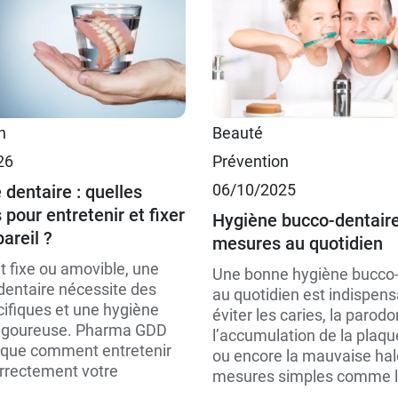
n
Beauté
26
Prévention
06/10/2025
 dentaire : quelles
 pour entretenir et fixer
Hygiène bucco-dentaire
areil ?
mesures au quotidien
it fixe ou amovible, une
Une bonne hygiène bucco-
dentaire nécessite des
au quotidien est indispens
cifiques et une hygiène
éviter les caries, la parodo
rigoureuse. Pharma GDD
l’accumulation de la plaqu
ique comment entretenir
ou encore la mauvaise hal
orrectement votre
mesures simples comme le