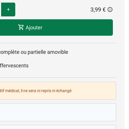
3,99 €
+
Ajouter
complète ou partielle amovible
fervescents
tif médical, il ne sera ni repris ni échangé