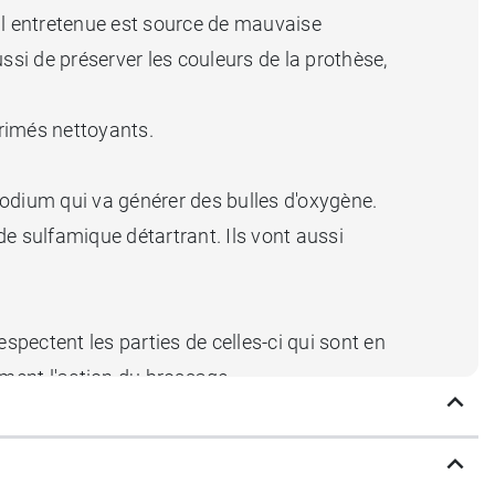
 mal entretenue est source de mauvaise
ussi de préserver les couleurs de la prothèse,
mprimés nettoyants.
dium qui va générer des bulles d'oxygène.
ide sulfamique détartrant. Ils vont aussi
 respectent les parties de celles-ci qui sont en
ement l'action du brossage.
as de façon à éliminer les résidus