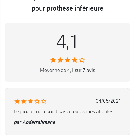
pour prothèse inférieure
Sa composition
ne contient pas de zinc
car cet
élément peut se révéler toxique lors d'une
ingestion en grande quantité.
4,1
Caractéristiques
: sans zinc et sans arôme.
Conditionnement
: boîte de 15 coussinets.
Moyenne de 4,1 sur 7 avis
Nous vous proposons également la
crème
fixative Fittydent
pour les prothèses.
04/05/2021
Le produit ne répond pas à toutes mes attentes.
par Abderrahmane