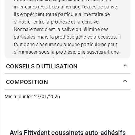
inférieures résorbées ainsi que l'excès de salive.
Ils empêchent toute particule alimentaire de
s'insérer entre la prothèse et la gencive.
Normalement c'est la salive qui élimine ces
particules, mais la prothèse gêne ce processus. Il
faut donc s'assurer qu'aucune particule ne peut
s'immiscer sous la prothèse. Elle susciterait une
sensation d'inconfort et, en se décomposant,
CONSEILS D'UTILISATION
générerait une mauvaise haleine.
COMPOSITION
Le pouvoir fixant des coussinets de Fittydent
professional évite efficacement les risques
Mis à jour le : 27/01/2026
d'irritation dus aux frottements de la prothèse.
Elaboré
sans arôme
, ils n'altèrent pas le goût
des aliments.
Non solubles
, les coussinets
adhésifs pour prothèse inférieure résistent aux
aliments et aux boissons, ce qui permet une
Avis Fittydent coussinets auto-adhésifs
efficacité en cas de salivation excessive.