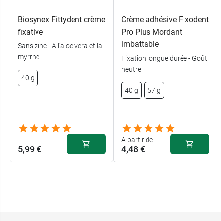
Biosynex Fittydent crème
Crème adhésive Fixodent
fixative
Pro Plus Mordant
imbattable
Sans zinc - A l'aloe vera et la
myrrhe
Fixation longue durée - Goût
neutre
40 g
40 g
57 g
A partir de
5,99 €
4,48 €