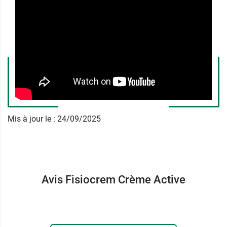
reconnu pour soigner les douleurs
musculaires, les brûlures légères et
contribuer à la cicatrisation des plaies. Il va
permettre d'apaiser les tensions
musculaires.
Comme l'arnica montana, le
calendula
(
Calendula officinalis
), également appelé «
Souci des jardins », appartient à la grande
famille des Astéracées. Son usage est
Mis à jour le : 24/09/2025
reconnu dans le traitement des
inflammations mineures. Il va ainsi
contribuer à apaiser l'inconfort.
Enfin, l'
arbre à thé
(
Melaleuca alternifolia
)
appartient à la famille des Myrtacées. Outre
Avis Fisiocrem Crème Active
ses propriétés antibactériennes et
antifongiques, cette plante recèle des
terpènes connus pour leurs propriétés anti-
inflammatoires.