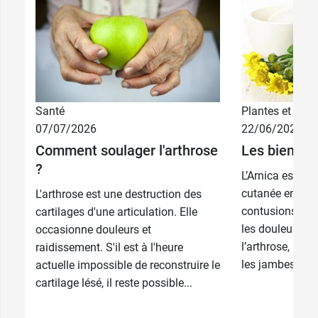
Santé
Plantes et phyt
07/07/2026
22/06/2026
Comment soulager l'arthrose
Les bienfait
?
L’Arnica est uti
cutanée en cas
L'arthrose est une destruction des
contusions et 
cartilages d'une articulation. Elle
les douleurs mu
occasionne douleurs et
l’arthrose, les
raidissement. S'il est à l'heure
les jambes lourd
actuelle impossible de reconstruire le
cartilage lésé, il reste possible...