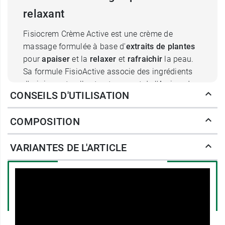
relaxant
Fisiocrem Crème Active est une crème de
massage formulée à base d'
extraits de plantes
pour
apaiser
et la
relaxer
et
rafraichir
la peau.
Sa formule FisioActive associe des ingrédients
d'origine naturelle et notamment de l'Arnica, du
CONSEILS D'UTILISATION
millepertuis, du calendula et l'arbre à thé.
L'
arnica montana
est une plante des
COMPOSITION
montagnes qui appartient à la famille des
Astéracées. Elle est traditionnellement
VARIANTES DE L'ARTICLE
utilisée en phytothérapie, en cas
d'hématomes, d’œdèmes, de chocs sur les
articulations, d'entorses ou encore
de douleurs liées à l'arthrose.
Le
millepertuis
(
Hypericum perforatum
) est
une plante qui appartient à la famille des
hypericacées. Son usage est notamment