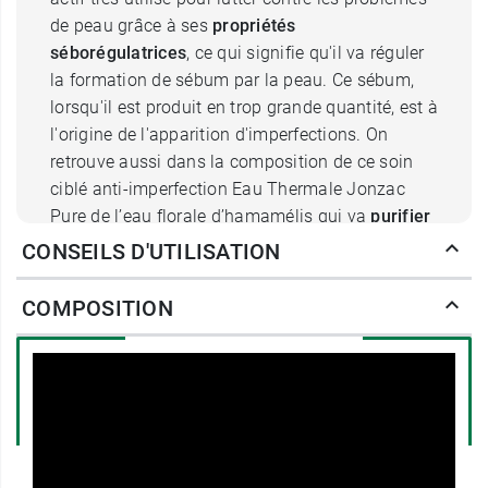
de peau grâce à ses
propriétés
séborégulatrices
, ce qui signifie qu'il va réguler
la formation de sébum par la peau. Ce sébum,
lorsqu'il est produit en trop grande quantité, est à
l'origine de l'apparition d'imperfections. On
retrouve aussi dans la composition de ce soin
ciblé anti-imperfection Eau Thermale Jonzac
Pure de l’eau florale d’hamamélis qui va
purifier
la peau en douceur et resserrer les pores
. L’eau
CONSEILS D'UTILISATION
thermale permet d’améliorer la régénération
cutanée et d’
empêcher les cicatrices
. La peau
COMPOSITION
sera hydratée par le beurre de karité. Enfin, de
l'extrait de bambou
matifiant
fera disparaître les
luisances inesthétiques que l'on peut voir sur les
peaux mixtes à grasses.
Ce soin purifiant anti-imperfections Eau