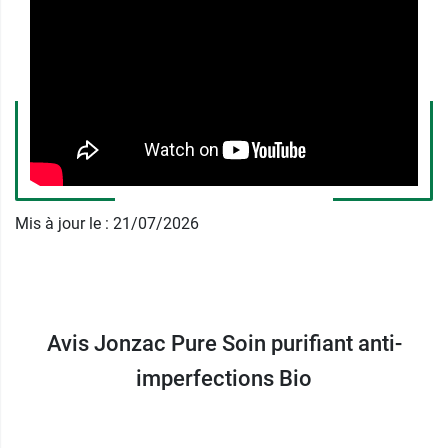
Thermale Jonzac Pure permet de retrouver
rapidement une peau douce, lisse et nette.
Efficacité cliniquement prouvée du
soin purifiant Pure Jonzac anti
imperfections
Résultats
:
Peau purifiée : 100 %.
Mis à jour le : 21/07/2026
Marques réduites : 100 %.
Apparition de boutons limitée : 100 %.
Caractéristiques :
Haute tolérance
Avis Jonzac Pure Soin purifiant anti-
Sans alcool
Convient aux vegans
imperfections Bio
99 % du total est d'origine naturelle
Excellente base de maquillage