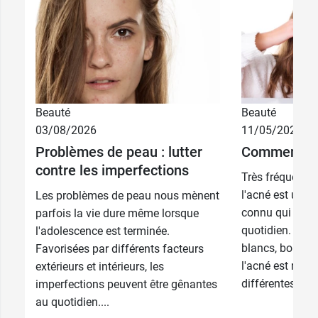
Beauté
Beauté
7,49 €
500 ml
03/08/2026
11/05/2026
Problèmes de peau : lutter
Comment pré
14,99 €
2 x 500 ml
contre les imperfections
Très fréquente 
l'acné est un p
Les problèmes de peau nous mènent
connu qui peut 
parfois la vie dure même lorsque
quotidien. Point
l'adolescence est terminée.
blancs, boutons
Favorisées par différents facteurs
l'acné est resp
extérieurs et intérieurs, les
différentes...
imperfections peuvent être gênantes
au quotidien....