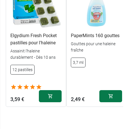
Elgydium Fresh Pocket
PaperMints 160 gouttes
pastilles pour l'haleine
Gouttes pour une haleine
fraîche
Assainit l'haleine
durablement - Dès 10 ans
3,7 ml
12 pastilles
3,59 €
2,49 €