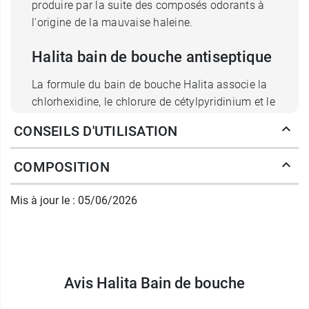
produire par la suite des composés odorants à
l'origine de la mauvaise haleine.
Halita bain de bouche antiseptique
La formule du bain de bouche Halita associe la
chlorhexidine, le chlorure de cétylpyridinium et le
lactate de zinc. Ces actifs exercent une
action
CONSEILS D'UTILISATION
antiseptique et antibactérienne
afin d'éliminer
les bactéries responsables de l'halitose. En
COMPOSITION
parallèle, l'absence d'alcool dans ce bain de
bouche contribue à préserver les "bonnes"
Mis à jour le : 05/06/2026
bactéries de la flore buccale. De par son effet
préventif sur le développement de la plaque
dentaire, ce produit participe également à éviter
certaines affections telles que la gingivite ou la
parodontite.
Avis Halita Bain de bouche
Effectué
deux fois par jour
, le bain de bouche