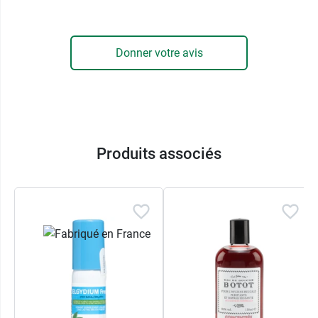
Halita complète le brossage des dents et laisse
une agréable sensation de fraîcheur dans la
bouche. Son utilisation peut être associée à celle
Donner votre avis
du
gratte-langue Halita
ou de pastilles pour la
mauvaise haleine, pour de meilleurs résultats. Si
le problème persiste, il est préférable de
consulter un dentiste.
Produits associés
Conditionnement :
Flacon de 500 ml avec godet
doseur