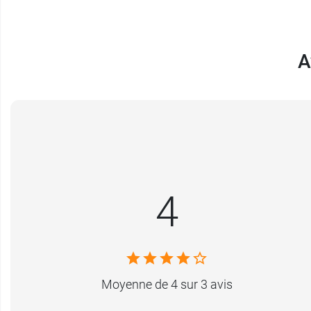
Et pour la rééducation respiratoire, pensez 
A
Garantie :
1 an
4
Moyenne de 4 sur 3 avis