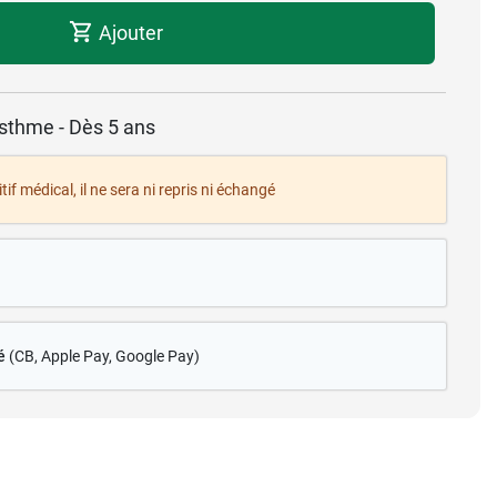
Ajouter
'asthme - Dès 5 ans
tif médical, il ne sera ni repris ni échangé
é
(CB
, Apple Pay, Google Pay)