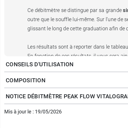
Ce débitmètre se distingue par sa grande
si
outre que le souffle lui-même. Sur l'une de 
glissant le long de cette graduation afin de 
Les résultats sont à reporter dans le tableau
En fonction de ces résultats, il vous sera a
CONSEILS D'UTILISATION
l’asthme ou la BPCO.
Dispositif médical avec marquage CE 
COMPOSITION
Modèle 4300.
Plage de mesure : 50-800 l/min BTPS.
NOTICE DÉBITMÈTRE PEAK FLOW VITALOGR
Précision : ± 10 :/min ou ± 10 % de la
Mis à jour le : 19/05/2026
Conditionnement :
débitmètre vendu à l'uni