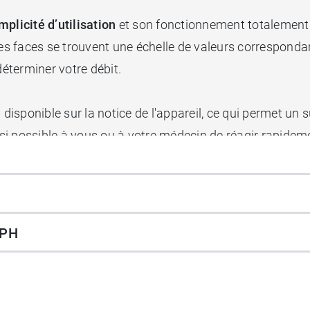
mplicité d’utilisation
et son fonctionnement totalement
ses faces se trouvent une échelle de valeurs correspondan
déterminer votre débit.
 disponible sur la notice de l'appareil, ce qui permet un s
insi possible à vous ou à votre médecin de réagir rapidem
2797.
APH
 valeur mesurée (EN ISO 23747:2015).
té.