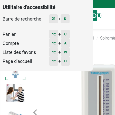
4,9
Voir les 58579 avis
Utilitaire d'accessibilité
Barre de recherche
Menu
+
⌘
K
Panier
+
⌥
C
Accueil
Matériel médical
Diagnostic médical
Spiromè
Compte
+
⌥
A
3
Liste des favoris
+
⌥
W
Page d'accueil
+
⌥
H