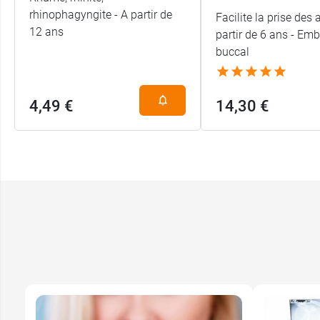
rhinophagyngite - A partir de
Facilite la prise des 
12 ans
partir de 6 ans - Em
buccal
4,49 €
14,30 €