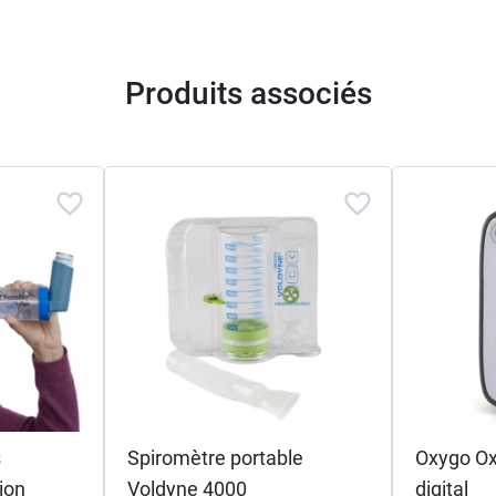
Produits associés
s
Spiromètre portable
Oxygo Ox
ion
Voldyne 4000
digital