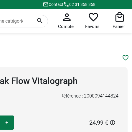
Contact
02 31 358 358
Compte
Favoris
Panier
ak Flow Vitalograph
Référence :
2000094144824
24,99 €
+