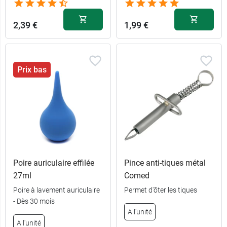
2,39 €
1,99 €
Prix bas
Poire auriculaire effilée
Pince anti-tiques métal
27ml
Comed
Poire à lavement auriculaire
Permet d'ôter les tiques
- Dès 30 mois
A l'unité
A l'unité