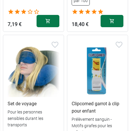
par 100
2,39 €
1,59 €
100 ml
Arrondi
7,19 €
18,40 €
3,09 €
1,49 €
250 ml
Carré
Set de voyage
Clipcomed garrot à clip
pour enfant
Pour les personnes
sensibles durant les
Prélèvement sanguin -
transports
Motifs girafes pour les