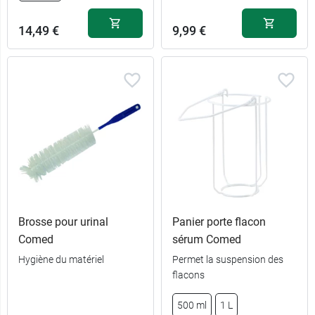
14,49 €
9,99 €
Brosse pour urinal
Panier porte flacon
Comed
sérum Comed
Hygiène du matériel
Permet la suspension des
flacons
500 ml
1 L