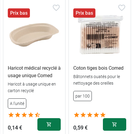
Prix bas
Prix bas
Haricot médical recyclé à
Coton tiges bois Comed
usage unique Comed
Bâtonnets ouatés pour le
nettoyage des oreilles
Haricot à usage unique en
carton recyclé
par 100
A l'unité
0,14 €
0,59 €