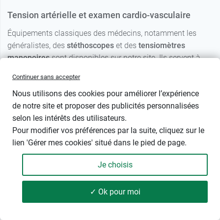
Tension artérielle et examen cardio-vasculaire
Équipements classiques des médecins, notamment les
généralistes, des
stéthoscopes
et des
tensiomètres
manopoires
sont disponibles sur notre site. Ils servent à
contrôler la tension artérielle et détecter d’éventuelles
Continuer sans accepter
arythmies cardiaques.
Nous utilisons des cookies pour améliorer l’expérience
Urgences et contrôle des signes vitaux
de notre site et proposer des publicités personnalisées
selon les intérêts des utilisateurs.
Des
oxymètres
de pouls et des ouvre-bouches
Pour modifier vos préférences par la suite, cliquez sur le
accompagneront les médecins urgentistes dans leur travail
lien 'Gérer mes cookies' situé dans le pied de page.
au quotidien. Ils ont été sélectionnés autant pour leur
qualité, leur robustesse que pour leur praticité.
Je choisis
Accessoires de Perfusion
✓ Ok pour moi
Les garrots sont fréquemment utilisés dans le cadre de
54 produits
FILTRER
prise de sang pour des examens médicaux. Ils permettent