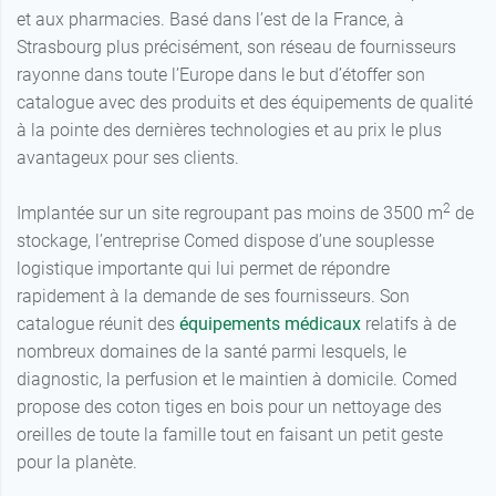
et aux pharmacies. Basé dans l’est de la France, à
Strasbourg plus précisément, son réseau de fournisseurs
rayonne dans toute l’Europe dans le but d’étoffer son
catalogue avec des produits et des équipements de qualité
Capteur
54,89 €
à la pointe des dernières technologies et au prix le plus
adulte
avantageux pour ses clients.
Capteur
53,14 €
pédiatrique
2
Implantée sur un site regroupant pas moins de 3500 m
de
stockage, l’entreprise Comed dispose d’une souplesse
Capteur
61,72 €
logistique importante qui lui permet de répondre
nourrisson
rapidement à la demande de ses fournisseurs. Son
catalogue réunit des
équipements médicaux
relatifs à de
nombreux domaines de la santé parmi lesquels, le
diagnostic, la perfusion et le maintien à domicile. Comed
propose des coton tiges en bois pour un nettoyage des
oreilles de toute la famille tout en faisant un petit geste
pour la planète.