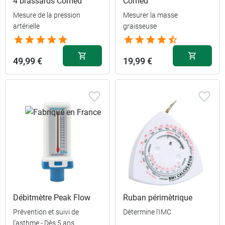
4 brassards Comed
Comed
Mesure de la pression
Mesurer la masse
artérielle
graisseuse
49,99 €
19,99 €
Sans
7,99 €
couvercle
Avec
9,99 €
couvercle
Débitmètre Peak Flow
Ruban périmètrique
Prévention et suivi de
Détermine l'IMC
l'asthme - Dès 5 ans