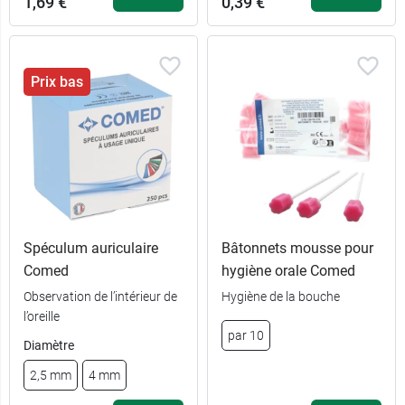
1,69 €
0,39 €
Prix bas
Spéculum auriculaire
Bâtonnets mousse pour
Comed
hygiène orale Comed
Observation de l’intérieur de
Hygiène de la bouche
l’oreille
par 10
Diamètre
2,5 mm
4 mm