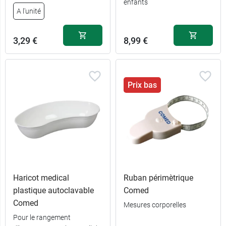
enfants
A l'unité
3,29 €
8,99 €
Prix bas
Haricot medical
Ruban périmètrique
plastique autoclavable
Comed
Comed
Mesures corporelles
Pour le rangement