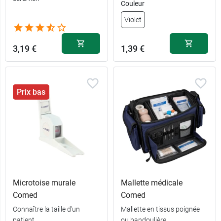
Couleur
Violet
3,19 €
1,39 €
Prix bas
Microtoise murale
Mallette médicale
Comed
Comed
Connaître la taille d’un
Mallette en tissus poignée
patient
ou bandoulière