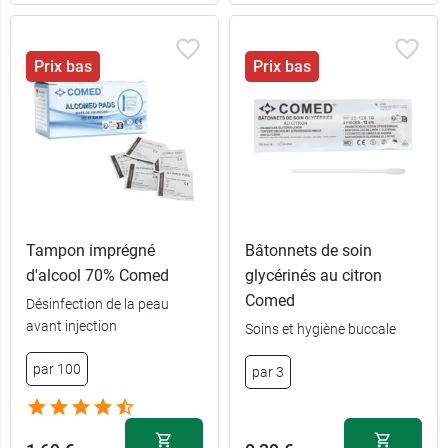
Prix bas
Prix bas
Tampon imprégné
Bâtonnets de soin
d'alcool 70% Comed
glycérinés au citron
Comed
Désinfection de la peau
avant injection
Soins et hygiène buccale
par 100
par 3