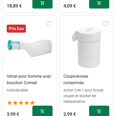
18,89 €
4,09 €
Prix bas
Urinal pour homme avec
Coupe-écrase
bouchon Comed
comprimés
Autoclavable
Action 3 en 1 pour broyer,
couper et stocker les
médicaments
3,99 €
2,99 €