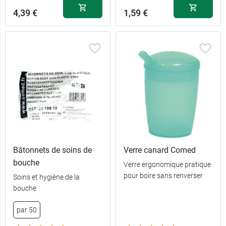
4,39 €
1,59 €
Bâtonnets de soins de
Verre canard Comed
bouche
Verre ergonomique pratique
pour boire sans renverser
Soins et hygiène de la
bouche
4,39 €
2,5 mm
par 50
4,39 €
4 mm