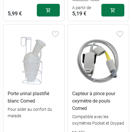
A partir de
5,99 €
5,19 €
Porte urinal plastifié
Capteur à pince pour
blanc Comed
oxymètre de pouls
Comed
Pour aider au confort du
5,19 €
500 ml
malade
Compatible avec les
oxymètres Pocket et Oxypad
5,29 €
1 L