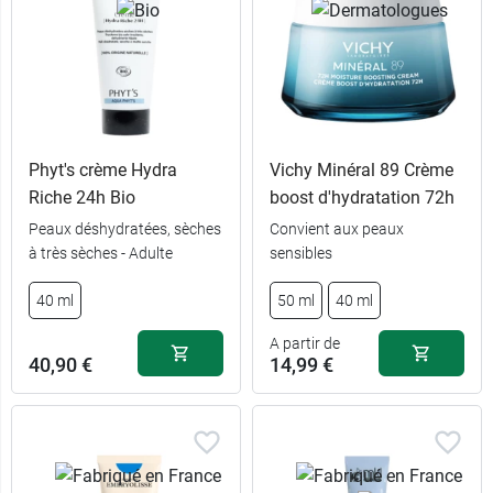
Phyt's crème Hydra
Vichy Minéral 89 Crème
Riche 24h Bio
boost d'hydratation 72h
Peaux déshydratées, sèches
Convient aux peaux
à très sèches - Adulte
sensibles
40 ml
50 ml
40 ml
A partir de
40,90 €
14,99 €