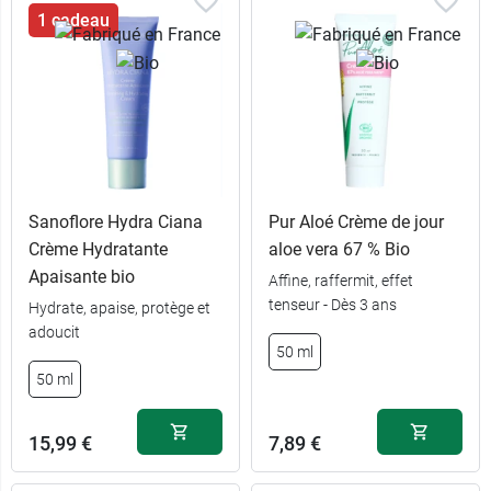
1 cadeau
Sanoflore Hydra Ciana
Pur Aloé Crème de jour
Crème Hydratante
aloe vera 67 % Bio
Apaisante bio
Affine, raffermit, effet
tenseur - Dès 3 ans
Hydrate, apaise, protège et
18,99 €
30 ml
adoucit
50 ml
27,99 €
50 ml
50 ml
15,99 €
7,89 €