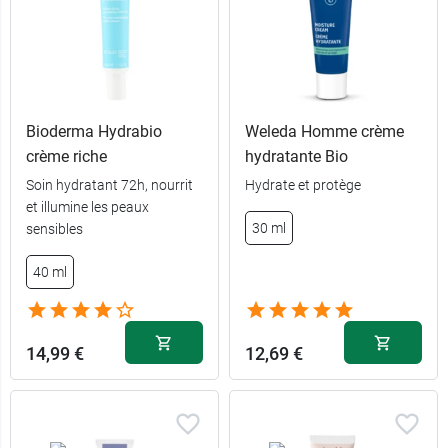
Bioderma Hydrabio
Weleda Homme crème
crème riche
hydratante Bio
Soin hydratant 72h, nourrit
Hydrate et protège
et illumine les peaux
30 ml
sensibles
40 ml
40 ml + soin
13,99 €
offert
14,99 €
12,69 €
13,99 €
40 ml