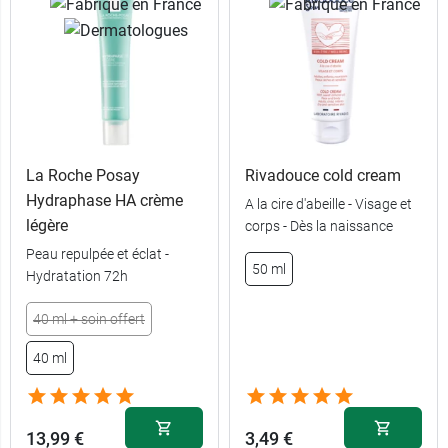
La Roche Posay
Rivadouce cold cream
Hydraphase HA crème
A la cire d'abeille - Visage et
légère
corps - Dès la naissance
Peau repulpée et éclat -
50 ml
Hydratation 72h
40 ml + soin offert
40 ml
13,99 €
3,49 €