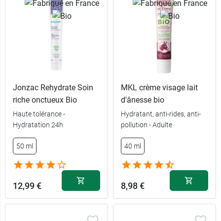
Jonzac Rehydrate Soin
MKL crème visage lait
riche onctueux Bio
d'ânesse bio
Haute tolérance -
Hydratant, anti-rides, anti-
Hydratation 24h
pollution - Adulte
50 ml
40 ml
12,99 €
8,98 €