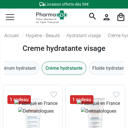
Livraison offerte dès 59€
Accueil
Hygiène - Beauté
Hydratant visage
Crème hyd
Creme hydratante visage
Sérum hydratant
Crème hydratante
Fluide hydratant 
1 cadeau
1 cadeau