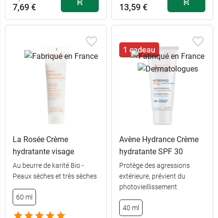
7,69 €
13,59 €
13,99 €
40 ml
1 cadeau
La Rosée Crème
Avène Hydrance Crème
hydratante visage
hydratante SPF 30
Au beurre de karité Bio -
Protège des agressions
Peaux sèches et très sèches
extérieure, prévient du
7,69 €
40 ml
photovieillissement
60 ml
13,89 €
100 ml
40 ml