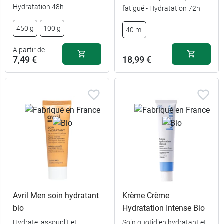
Hydratation 48h
fatigué - Hydratation 72h
450 g
100 g
40 ml
A partir de
7,49 €
18,99 €
Avril Men soin hydratant
Krème Crème
bio
Hydratation Intense Bio
Hydrate, assouplit et
Soin quotidien hydratant et