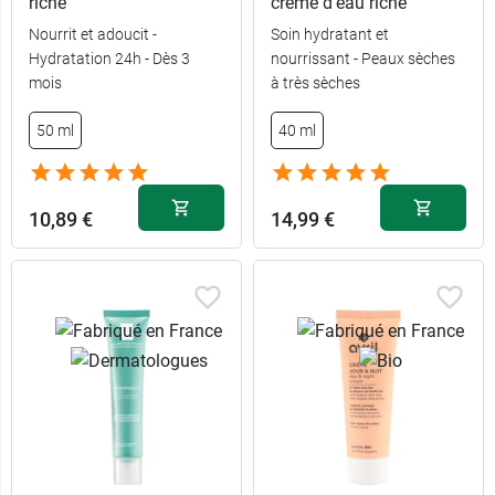
riche
crème d'eau riche
Nourrit et adoucit -
Soin hydratant et
Hydratation 24h - Dès 3
nourrissant - Peaux sèches
mois
à très sèches
50 ml
40 ml
10,89 €
14,99 €