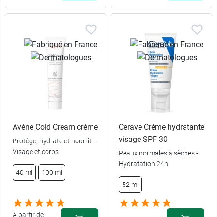
Avène Cold Cream crème
Cerave Crème hydratante
visage SPF 30
Protège, hydrate et nourrit -
Visage et corps
Peaux normales à sèches -
Hydratation 24h
40 ml
100 ml
52 ml
40 ml + soin
13,99 €
offert
A partir de