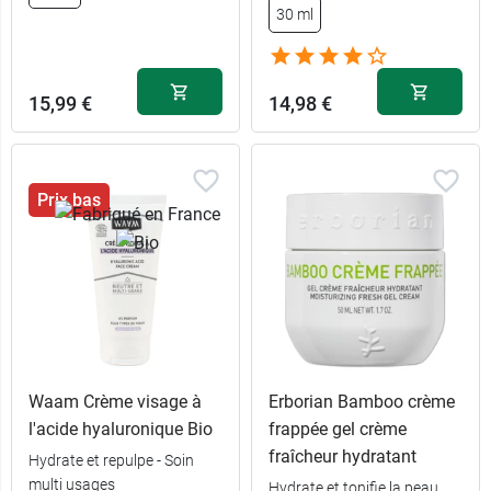
30 ml
15,99 €
14,98 €
Prix bas
Waam Crème visage à
Erborian Bamboo crème
l'acide hyaluronique Bio
frappée gel crème
fraîcheur hydratant
Hydrate et repulpe - Soin
multi usages
Hydrate et tonifie la peau