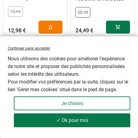
75 ml
50 ml
12,98 €
24,49 €
Continuer sans accepter
Nous utilisons des cookies pour améliorer l’expérience
de notre site et proposer des publicités personnalisées
selon les intérêts des utilisateurs.
Pour modifier vos préférences par la suite, cliquez sur le
lien 'Gérer mes cookies' situé dans le pied de page.
Je choisis
Embryolisse Hydra-
Roc Hydra+ Hyaluronic
✓ Ok pour moi
Crème Energisante
crème jour nuit
100 produits
FILTRER
Repulpant Intense
Soin hydratant vitaminé C -
Peaux normales à sèches