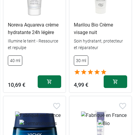
Noreva Aquareva crème
Marilou Bio Crème
hydratante 24h légère
visage nuit
Illumine le teint - Ressource
Soin hydratant, protecteur
et repulpe
et réparateur
13,48 €
13,48 €
30 ml
30 ml
40 ml
30 ml
20,98 €
20,98 €
50 ml
50 ml
10,69 €
4,99 €