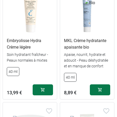
Embryolisse Hydra
MKL Crème hydratante
Crème légère
apaisante bio
Soin hydratant fraîcheur -
Apaise, nourrit, hydrate et
21,99 €
50 ml
Peaux normales à mixtes
adoucit - Peau déshydratée
et en manque de confort
14,99 €
40 ml
40 ml
40 ml
13,99 €
8,89 €