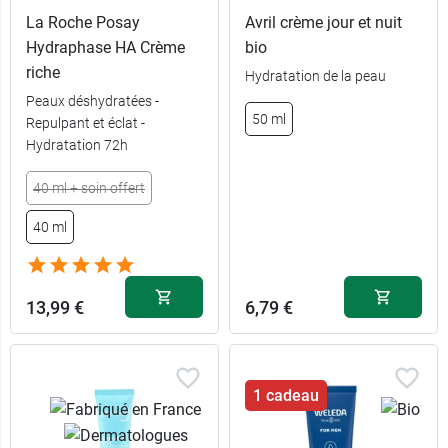
La Roche Posay
Avril crème jour et nuit
Hydraphase HA Crème
bio
riche
Hydratation de la peau
Peaux déshydratées -
50 ml
Repulpant et éclat -
Hydratation 72h
40 ml + soin offert
40 ml
13,99 €
6,79 €
1 cadeau