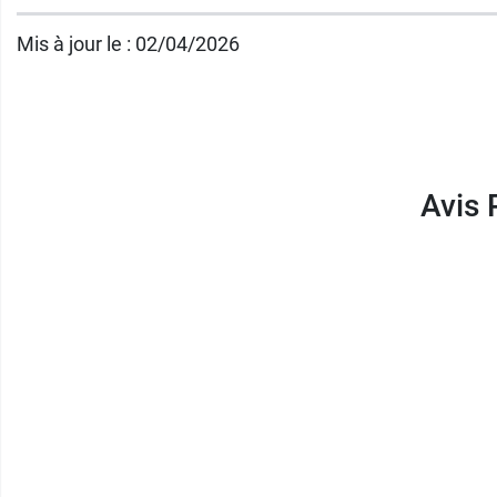
Pur’Aloé
est une marque française qui fabri
Mis à jour le : 02/04/2026
d’hygiène quotidienne, des soins du corps a
Conditionnement :
Tube de 50 ml
Avis 