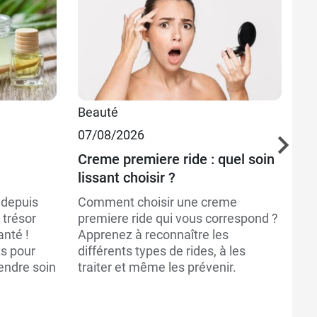
Beauté
Bi
07/08/2026
06
Creme premiere ride : quel soin
Qu
lissant choisir ?
l’
 depuis
Comment choisir une creme
Ri
e trésor
premiere ride qui vous correspond ?
ar
anté !
Apprenez à reconnaître les
sé
s pour
différents types de rides, à les
hy
endre soin
traiter et même les prévenir.
ac
so
so