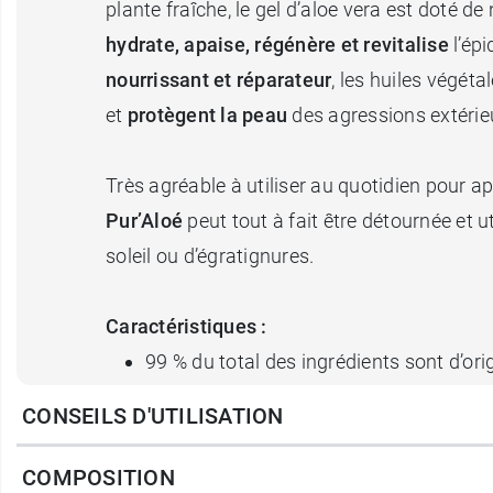
plante fraîche, le gel d’aloe vera est doté d
hydrate, apaise, régénère et revitalise
l’épi
nourrissant et réparateur
, les huiles végét
et
protègent la peau
des agressions extérie
Très agréable à utiliser au quotidien pour app
Pur’Aloé
peut tout à fait être détournée et 
soleil ou d’égratignures.
Caractéristiques :
99 % du total des ingrédients sont d’ori
81 % du total des ingrédients sont issus
CONSEILS D'UTILISATION
Labellisé Cosmos Organic
COMPOSITION