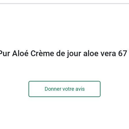
que de nombreux produits à base d’aloe vera. Elle propos
insi que du
gel d'Aloe à boire
.
Pur Aloé Crème de jour aloe vera 67
Donner votre avis