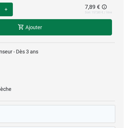
7,89 €
+
Soit 157,80 € / litre
Ajouter
tenseur - Dès 3 ans
sèche