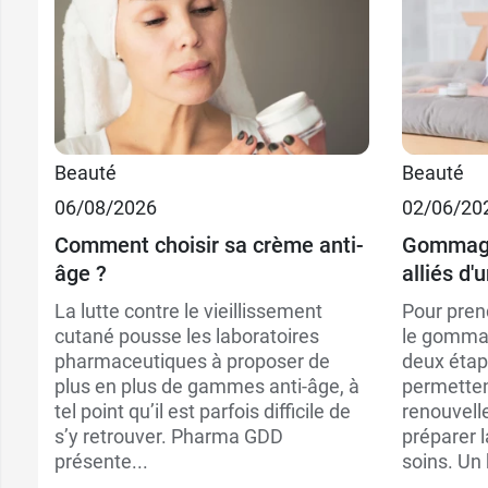
Beauté
Beauté
06/08/2026
02/06/20
Comment choisir sa crème anti-
Gommage 
âge ?
alliés d'
La lutte contre le vieillissement
Pour pren
cutané pousse les laboratoires
le gommag
pharmaceutiques à proposer de
deux étap
plus en plus de gammes anti-âge, à
permettent
tel point qu’il est parfois difficile de
renouvelle
s’y retrouver. Pharma GDD
préparer l
présente...
soins. Un 