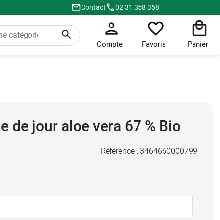
Contact
02 31 358 358
Compte
Favoris
Panier
 de jour aloe vera 67 % Bio
Référence :
3464660000799