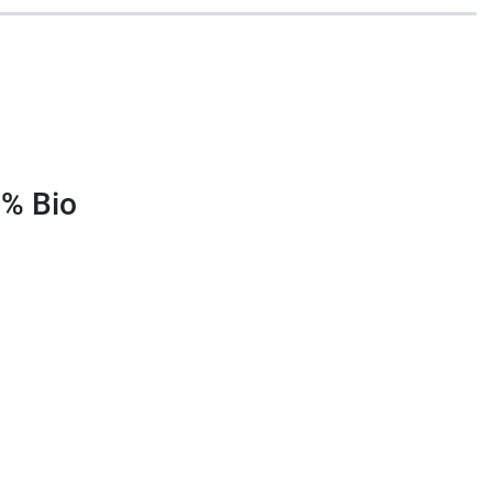
e des soins pour le visage, des produits
 % Bio