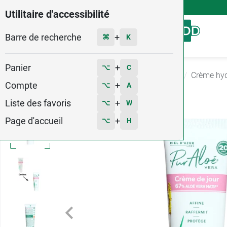
4,9
Voir les 58579 avis
Utilitaire d'accessibilité
Barre de recherche
Menu
+
⌘
K
Panier
+
⌥
C
Accueil
Hygiène - Beauté
Hydratant visage
Crème hyd
Compte
+
⌥
A
Liste des favoris
+
⌥
W
Page d'accueil
+
⌥
H