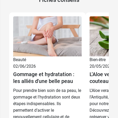
Beauté
Bien-être
02/06/2026
20/05/2026
40 ml + soin
Gommage et hydratation :
L’Aloe vera :
13,99 €
offert
les alliés d'une belle peau
couteau-sui
13,99 €
40 ml
Pour prendre bien soin de sa peau, le
L’Aloe vera, pl
gommage et l'hydratation sont deux
l’Antiquité, est 
étapes indispensables. Ils
pour notre peau
permettent d’activer le
Découvrez tous
renouvellement cellulaire et de
préserver votre