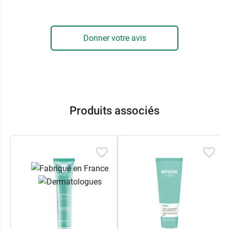
Caractéristiques :
Ce soin est certifié bio et vegan.
99% des ingrédients sont d'origine naturelle
Donner votre avis
20% sont issus de l'agriculture biologique
Fabriqué en France
Pour nettoyer le visage, pensez à la
mousse
nettoyante Avril
, également certifiée bio.
Produits associés
Conditionnement :
tube de 50 ml.