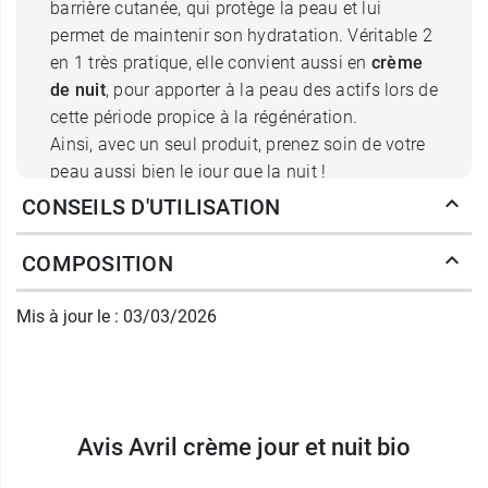
barrière cutanée, qui protège la peau et lui
permet de maintenir son hydratation. Véritable 2
en 1 très pratique, elle convient aussi en
crème
de nuit
, pour apporter à la peau des actifs lors de
cette période propice à la régénération.
Ainsi, avec un seul produit, prenez soin de votre
peau aussi bien le jour que la nuit !
CONSEILS D'UTILISATION
Les actifs de la crème jour et nuit
COMPOSITION
bio Avril et leurs bienfaits
Cette crème est formulée avec de la
glycérine
,
Mis à jour le : 03/03/2026
actif reconnu pour ses propriétés hydratantes.
Elle contient du
beurre de karité
, un beurre
végétal hydratant, nourrissant et régénérant. Elle
intègre de l'
aloe
vera
apaisant, hydratant et
protecteur.
Avis Avril crème jour et nuit bio