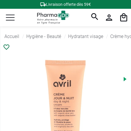
Livraison offerte dès 59€
Accueil
Hygiène - Beauté
Hydratant visage
Crème hyd