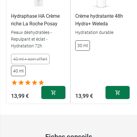
Hydraphase HA Crème
Crème hydratante 48h
riche La Roche Posay
Hydra+ Weleda
Peaux déshydratées -
Hydratation durable
Repulpant et éclat -
30 ml
Hydratation 72h
40 ml + soin offert
40 ml
13,99 €
13,99 €
Fiches conseils