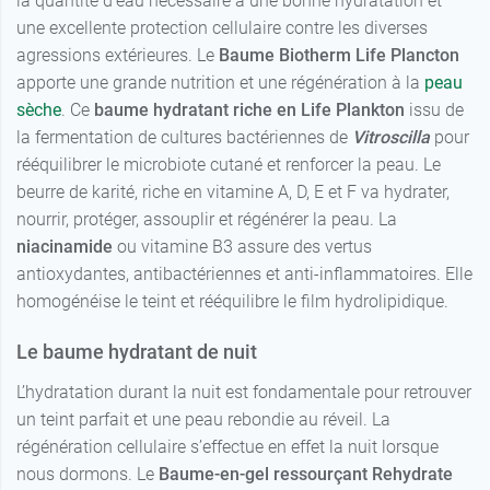
la quantité d’eau nécessaire à une bonne hydratation et
une excellente protection cellulaire contre les diverses
agressions extérieures. Le
Baume Biotherm Life Plancton
apporte une grande nutrition et une régénération à la
peau
sèche
. Ce
baume hydratant riche en Life Plankton
issu de
la fermentation de cultures bactériennes de
Vitroscilla
pour
rééquilibrer le microbiote cutané et renforcer la peau. Le
beurre de karité, riche en vitamine A, D, E et F va hydrater,
nourrir, protéger, assouplir et régénérer la peau. La
niacinamide
ou vitamine B3 assure des vertus
antioxydantes, antibactériennes et anti-inflammatoires. Elle
homogénéise le teint et rééquilibre le film hydrolipidique.
Le baume hydratant de nuit
L’hydratation durant la nuit est fondamentale pour retrouver
un teint parfait et une peau rebondie au réveil. La
régénération cellulaire s’effectue en effet la nuit lorsque
nous dormons. Le
Baume-en-gel ressourçant Rehydrate