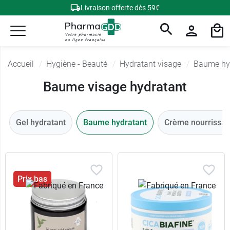
Livraison offerte dès 59€
Accueil
Hygiène - Beauté
Hydratant visage
Baume hy
Baume visage hydratant
Gel hydratant
Baume hydratant
Crème nourrissan
Prix bas