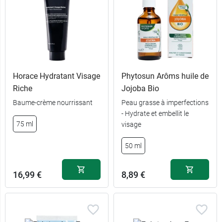
Horace Hydratant Visage
Phytosun Arôms huile de
Riche
Jojoba Bio
Baume-crème nourrissant
Peau grasse à imperfections
- Hydrate et embellit le
75 ml
visage
50 ml
16,99 €
8,89 €