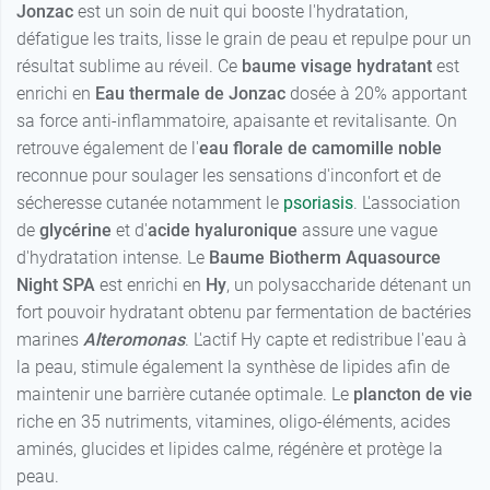
Jonzac
est un soin de nuit qui booste l'hydratation,
défatigue les traits, lisse le grain de peau et repulpe pour un
résultat sublime au réveil. Ce
baume visage hydratant
est
enrichi en
Eau thermale de Jonzac
dosée à 20% apportant
sa force anti-inflammatoire, apaisante et revitalisante. On
retrouve également de l'
eau florale de camomille noble
reconnue pour soulager les sensations d'inconfort et de
sécheresse cutanée notamment le
psoriasis
. L'association
de
glycérine
et d'
acide hyaluronique
assure une vague
d'hydratation intense. Le
Baume Biotherm Aquasource
Night SPA
est enrichi en
Hy
, un polysaccharide détenant un
fort pouvoir hydratant obtenu par fermentation de bactéries
marines
Alteromonas
. L'actif Hy capte et redistribue l'eau à
la peau, stimule également la synthèse de lipides afin de
maintenir une barrière cutanée optimale. Le
plancton de vie
riche en 35 nutriments, vitamines, oligo-éléments, acides
aminés, glucides et lipides calme, régénère et protège la
peau.