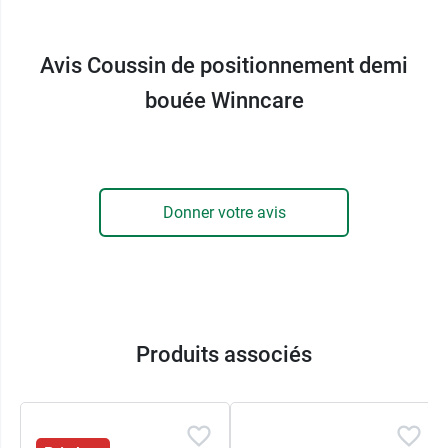
Composition housse : polyester et
polyuréthane.
Avis Coussin de positionnement demi
Housse traitée aux ions Ag+ et soudée aux
ultrasons.
bouée Winncare
Composition intérieure : microbilles de
polystyrène expansé.
Dimensions : 60 x 35 cm x 10 cm (diamètre).
Dispositif médical avec marquage CE.
Donner votre avis
Conditionnement :
vendu à l'unité.
Garantie :
2 ans
Produits associés