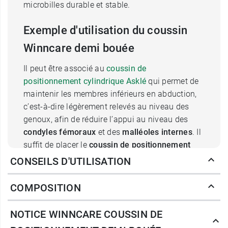
microbilles durable et stable.
Exemple d'utilisation du coussin
Winncare demi bouée
Il peut être associé au
coussin de
positionnement cylindrique Asklé
qui permet de
maintenir les membres inférieurs en abduction,
c’est-à-dire légèrement relevés au niveau des
genoux, afin de réduire l’appui au niveau des
condyles fémoraux
et des
malléoles internes
. Il
suffit de placer le
coussin de positionnement
demi-bouée
par-dessus le coussin cylindrique,
CONSEILS D'UTILISATION
sur la tranche.
COMPOSITION
Ce coussin de positionnement demi-bouée
s’adresse aux patients alités sur une longue ou
NOTICE WINNCARE COUSSIN DE
moyenne période, situation propice à la