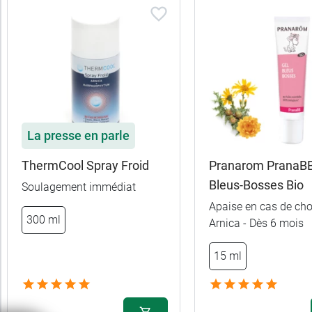
Promotions
Allaitement
Aromathérapie
Bio
La presse en parle
Convient
ThermCool Spray Froid
Pranarom PranaBB
aux
Bleus-Bosses Bio
Soulagement immédiat
Apaise en cas de cho
7,99 €
100 g + roll on
300 ml
Femme
Arnica - Dès 6 mois
enceinte
5,89 €
100 g
15 ml
Forme
2,98 €
50 g