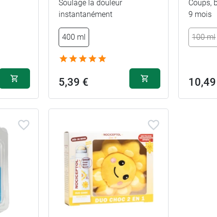
Soulage la douleur
Coups, b
instantanément
9 mois
400 ml
100 ml
5,39 €
10,49