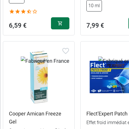
10 ml
6,59 €
7,99 €
Cooper Arnican Freeze
Flect'Expert Patch 
Gel
Effet froid immédiat e