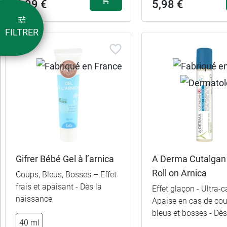
6,99 €
5,98 €
Indication
FILTRER
Pour
qui
Recommandé
par
Gifrer Bébé Gel à l’arnica
A Derma Cutalgan
Roll on Arnica
Coups, Bleus, Bosses – Effet
frais et apaisant - Dès la
Effet glaçon - Ultra-
naissance
Apaise en cas de cou
bleus et bosses - Dès
40 ml