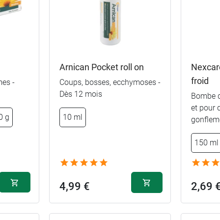
Arnican Pocket roll on
Nexcar
froid
es -
Coups, bosses, ecchymoses -
Dès 12 mois
Bombe de
et pour 
0 g
10 ml
gonflem
150 ml
4,99 €
2,69 