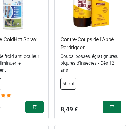
e ColdHot Spray
Contre-Coups de l'Abbé
Perdrigeon
 froid anti douleur
Coups, bosses, égratignures,
diminuer le
piqures d'insectes - Dès 12
ent
ans
60 ml
€
8,49 €