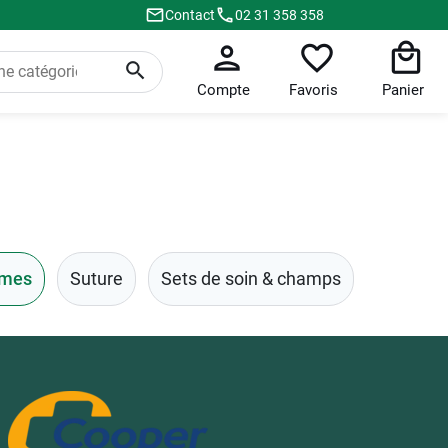
Contact
02 31 358 358
Compte
Favoris
Panier
omes
Suture
Sets de soin & champs