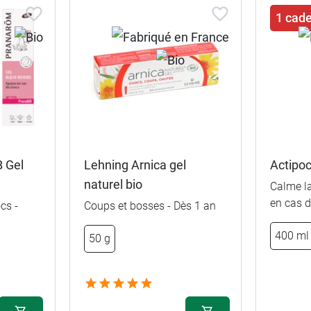
1 cad
 Gel
Lehning Arnica gel
Actipoc
naturel bio
Calme la
en cas 
cs -
Coups et bosses - Dès 1 an
400 ml
50 g