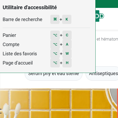
4,9
Voir les 58579 avis
Utilitaire d'accessibilité
Barre de recherche
Menu
+
⌘
K
Panier
+
⌥
C
Accueil
Soins
Soin des plaies
Contusions et hémato
Compte
+
⌥
A
Liste des favoris
+
⌥
W
Page d'accueil
+
⌥
H
Serum phy et eau stérile
Antiseptiques