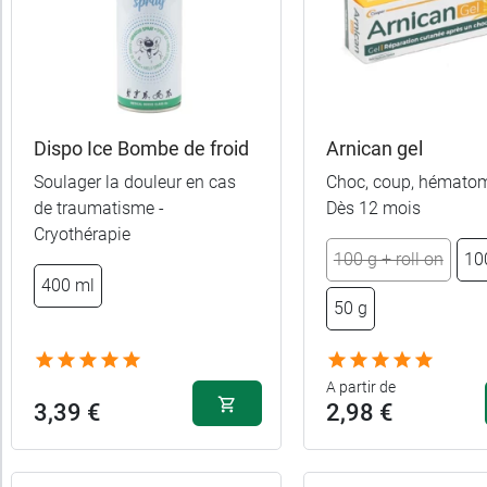
Trier
Par défaut
trer
es
ltats
Dispo Ice Bombe de froid
Arnican gel
23
Soulager la douleur en cas
Choc, coup, hématom
uits)
de traumatisme -
Dès 12 mois
Cryothérapie
Gamme
100 g + roll on
10
400 ml
Marques
50 g
Fabriqué
A partir de
en
3,39 €
2,98 €
France