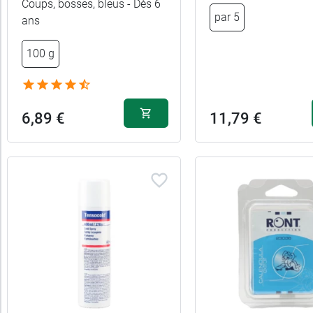
Coups, bosses, bleus - Dès 6
par 5
ans
100 g
6,89 €
11,79 €