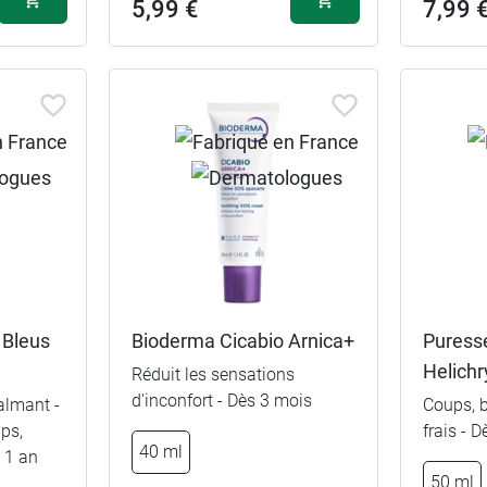
5,99 €
7,99 
 Bleus
Bioderma Cicabio Arnica+
Puresse
Helich
Réduit les sensations
d'inconfort - Dès 3 mois
calmant -
Coups, b
ps,
frais - 
40 ml
 1 an
50 ml