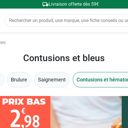
Livraison offerte dès 59€
mes
Contusions et bleus
Brulure
Saignement
Contusions et hémat