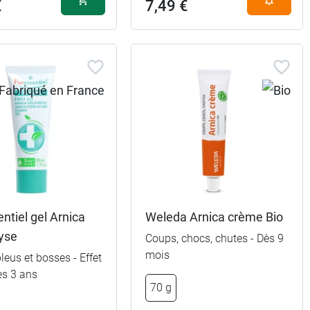
€
7,49 €
ntiel gel Arnica
Weleda Arnica crème Bio
ryse
Coups, chocs, chutes - Dès 9
mois
leus et bosses - Effet
Dès 3 ans
70 g