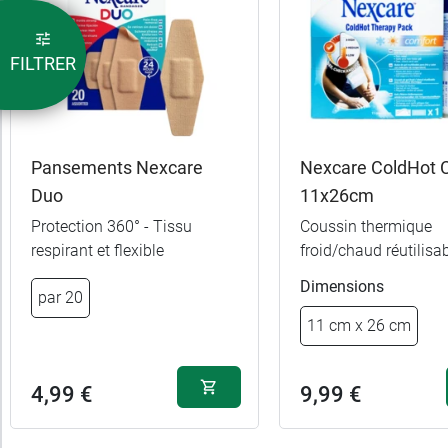
FILTRER
Pansements Nexcare
Nexcare ColdHot 
Duo
11x26cm
Protection 360° - Tissu
Coussin thermique
respirant et flexible
froid/chaud réutilisa
Dimensions
par 20
11 cm x 26 cm
3,99 €
11 cm x 12 cm
9,99 €
4,99 €
9,99 €
19,5 cm x 30 cm