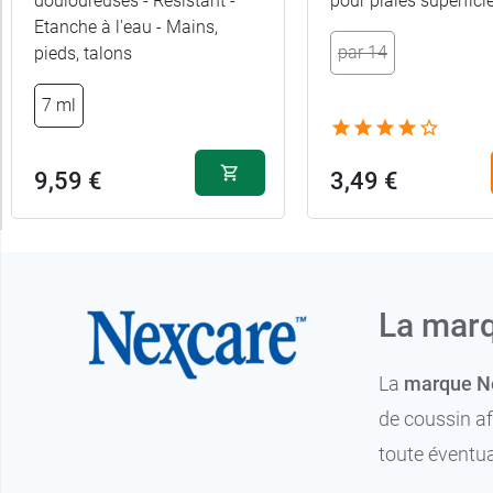
douloureuses - Résistant -
pour plaies superficie
Etanche à l'eau - Mains,
par 14
pieds, talons
7 ml
9,59 €
3,49 €
La mar
La
marque N
de coussin af
toute éventua