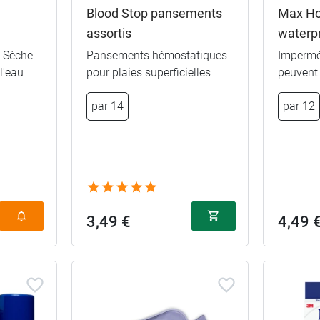
Blood Stop pansements
Max Ho
assortis
waterp
- Sèche
Pansements hémostatiques
Impermé
l'eau
pour plaies superficielles
peuvent 
Animaux de 
par 14
par 12
jungle
Cool
Licorne
3,49 €
4,49 