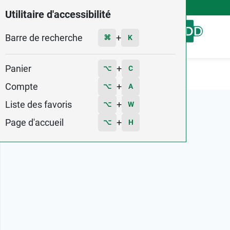
4,9
Voir les 58579 avis
Utilitaire d'accessibilité
Barre de recherche
Menu
+
⌘
K
Panier
+
⌥
C
Accueil
Marques
Nexcare
Compte
+
⌥
A
Liste des favoris
+
⌥
W
Page d'accueil
+
⌥
H