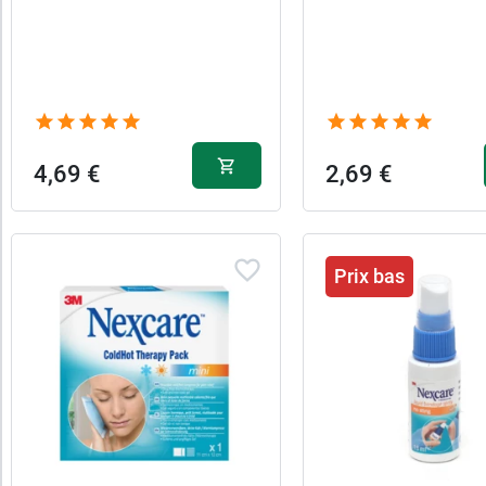
catégories
Promotions
Caractéristiques
4,69 €
2,69 €
Forme
Pansement
Prix bas
Pour
qui
Texture