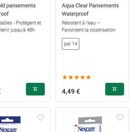
ld pansements
Aqua Clear Pansements
roof
Waterproof
ables - Protègent et
Résistent à l’eau –
tenir jusqu'à 48h
Favorisent la cicatrisation
la
par 14
2,89 €
2,89 €
2,89 €
€
4,49 €