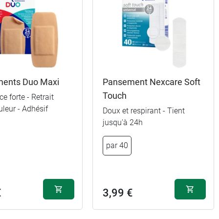
ents Duo Maxi
Pansement Nexcare Soft
Touch
e forte - Retrait
leur - Adhésif
Doux et respirant - Tient
jusqu'à 24h
par 40
€
3,99 €