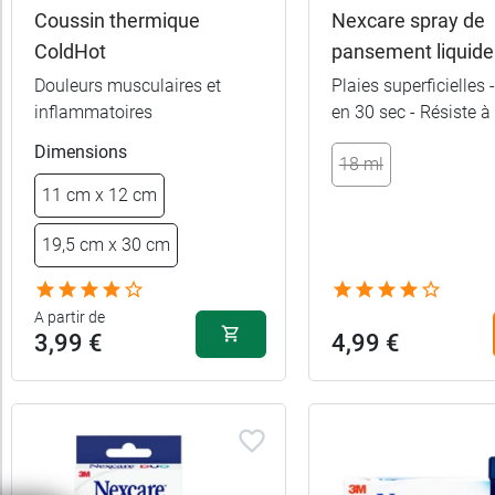
Coussin thermique
Nexcare spray de
ColdHot
pansement liquide
Douleurs musculaires et
Plaies superficielles 
inflammatoires
en 30 sec - Résiste à 
Dimensions
18 ml
11 cm x 12 cm
19,5 cm x 30 cm
A partir de
3,99 €
4,99 €