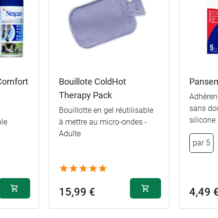
Comfort
Bouillote ColdHot
Pansem
Therapy Pack
Adhérenc
sans dou
Bouillotte en gel réutilisable
silicone
ble
à mettre au micro-ondes -
Adulte
par 5
15,99 €
4,49 