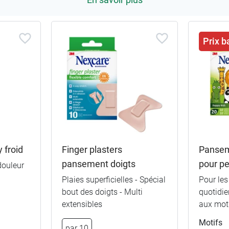
Prix b
 froid
Finger plasters
Pansem
pansement doigts
pour pe
douleur
Plaies superficielles - Spécial
Pour les
bout des doigts - Multi
quotidi
extensibles
aux moti
Motifs
par 10