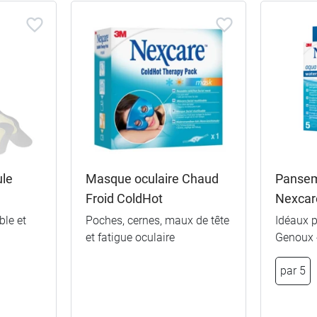
le
Masque oculaire Chaud
Pansem
Froid ColdHot
Nexcar
le et
Poches, cernes, maux de tête
Idéaux 
et fatigue oculaire
Genoux -
par 5