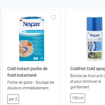
Trier
les
produits
Trier
Par défaut
trer
es
ltats
Cold instant poche de
ColdHot Cold spray
22
froid instantané
Bombe de froid anti 
uits)
et pour diminuer le
Poche de glace - Soulage les
gonflement
douleurs immédiatement
Catégories
150 ml
par 2
Sous-