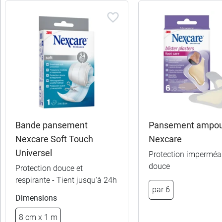
Bande pansement
Pansement ampou
Nexcare Soft Touch
Nexcare
Universel
Protection imperméab
douce
Protection douce et
respirante - Tient jusqu'à 24h
par 6
Dimensions
8 cm x 1 m