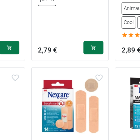
Animau
Cool
2,79 €
2,89 