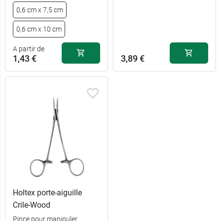
0,6 cm x 7,5 cm
6 mm x 7,5
2,69 €
cm
0,6 cm x 10 cm
6 mm x 10
2,79 €
A partir de
cm
1,43 €
3,89 €
Holtex porte-aiguille
Crile-Wood
Pince pour manipuler