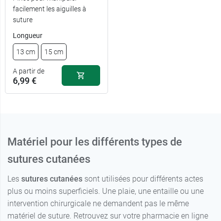
facilement les aiguilles à
0,3 cm x 7,5
1,48 €
suture
cm
Longueur
0,6 cm x 7,5
1,43 €
13 cm
15 cm
cm
A partir de
0,6 cm x 10
1,57 €
6,99 €
cm
Matériel pour les différents types de
sutures cutanées
Les
sutures cutanées
sont utilisées pour différents actes
plus ou moins superficiels. Une plaie, une entaille ou une
intervention chirurgicale ne demandent pas le même
matériel de suture. Retrouvez sur votre pharmacie en ligne