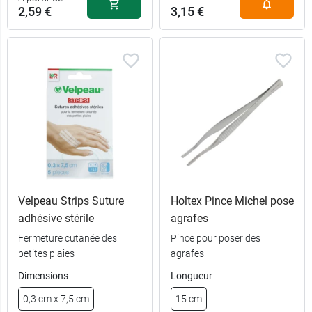
2,59 €
3,15 €
Velpeau Strips Suture
Holtex Pince Michel pose
adhésive stérile
agrafes
Fermeture cutanée des
Pince pour poser des
petites plaies
agrafes
Dimensions
Longueur
3 mm x 7,5
2,59 €
0,3 cm x 7,5 cm
15 cm
cm