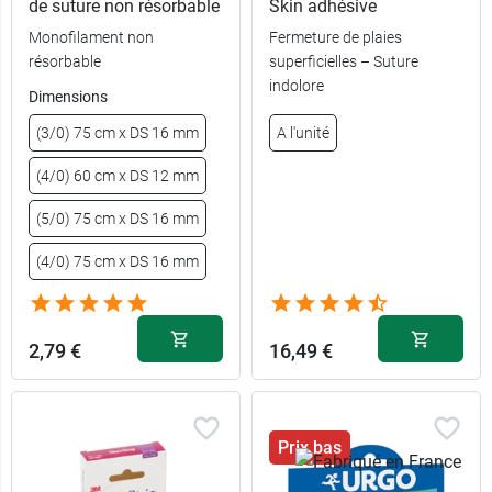
de suture non résorbable
Skin adhésive
Monofilament non
Fermeture de plaies
résorbable
superficielles – Suture
indolore
Dimensions
3 mm x 7,5
0,89 €
cm
(3/0) 75 cm x DS 16 mm
A l'unité
6 mm x 7,5
0,63 €
(4/0) 60 cm x DS 12 mm
cm
(5/0) 75 cm x DS 16 mm
12 mm x 10
1,33 €
cm
(4/0) 75 cm x DS 16 mm
2,79 €
16,49 €
Prix bas