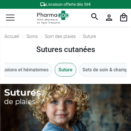
Livraison offerte dès 59€
Accueil
Soins
Soin des plaies
Suture
Sutures cutanées
ntusions et hématomes
Suture
Sets de soin & champs