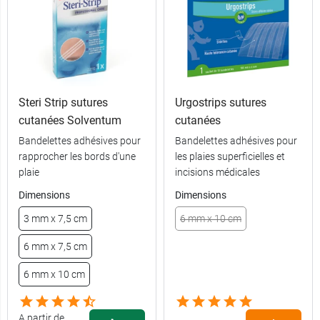
Steri Strip sutures
Urgostrips sutures
cutanées Solventum
cutanées
Bandelettes adhésives pour
Bandelettes adhésives pour
rapprocher les bords d'une
les plaies superficielles et
(3/0) 75 cm x
2,79 €
plaie
incisions médicales
DS 16 mm
Dimensions
Dimensions
(4/0) 60 cm x
2,79 €
3 mm x 7,5 cm
6 mm x 10 cm
DS 12 mm
6 mm x 7,5 cm
(5/0) 75 cm x
2,79 €
DS 16 mm
6 mm x 10 cm
(4/0) 75 cm x
2,79 €
DS 16 mm
A partir de