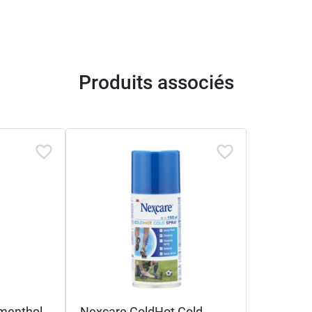
Produits associés
 menthol
Nexcare ColdHot Cold