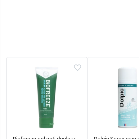
Biofreeze gel anti douleur
Dolpic Spray cryo