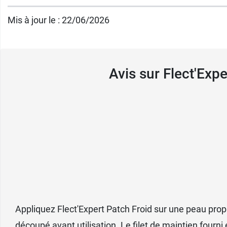
Retirer le film protecteur du patch.
Appliquer sur la zone concernée. Il est po
Mis à jour le : 22/06/2026
Pour le retrait du patch, soulever un bor
Caractéristiques :
Patchs de 10 cm x 14 cm.
Avis sur Flect'Exp
Conditionnement :
boîte de 5 patchs + 1 fil
Il existe également le
baume Flect'Expert c
Appliquez Flect'Expert Patch Froid sur une peau propre
découpé avant utilisation. Le filet de maintien fourni