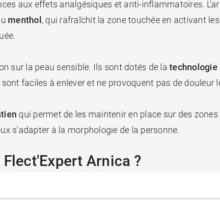
ances aux effets analgésiques et anti-inflammatoires. L'
 du
menthol
, qui rafraîchit la zone touchée en activant le
uée.
n sur la peau sensible. Ils sont dotés de la
technologie
 sont faciles à enlever et ne provoquent pas de douleur lo
ntien
qui permet de les maintenir en place sur des zones d
ux s'adapter à la morphologie de la personne.
 Flect'Expert Arnica ?
à ce que la sensation bénéfique disparaisse.