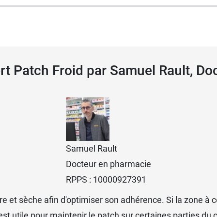
ssible de le découper. Si besoin, le faire tenir en utilisan
d et tirer avec délicatesse.
ert Patch Froid par Samuel Rault, D
et de maintien.
hauffant
en cas de douleurs musculaires, de torticolis ou
Samuel Rault
Docteur en pharmacie
RPPS : 10000927391
 et sèche afin d'optimiser son adhérence. Si la zone à couv
 est utile pour maintenir le patch sur certaines parties du