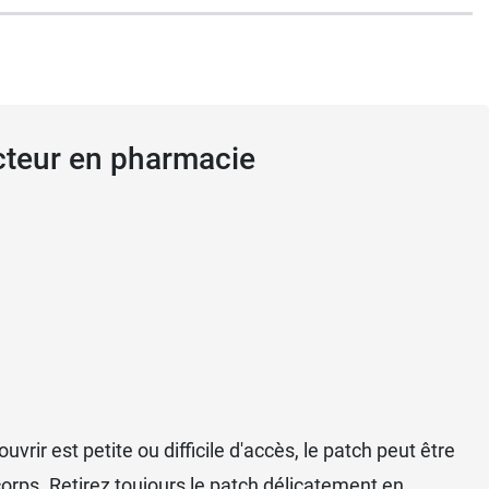
t le filet de maintien fourni.
octeur en pharmacie
 de courbatures.
rir est petite ou difficile d'accès, le patch peut être
 corps. Retirez toujours le patch délicatement en