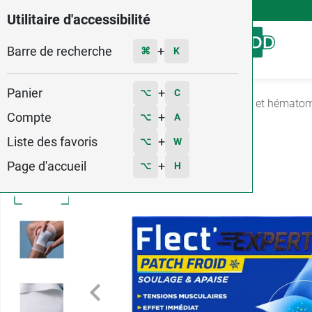
4,9
Voir les 58579 avis
Utilitaire d'accessibilité
Barre de recherche
Menu
+
⌘
K
Panier
+
⌥
C
Accueil
Soins
Soin des plaies
Contusions et hémato
Compte
+
⌥
A
Liste des favoris
+
⌥
W
Page d'accueil
+
⌥
H