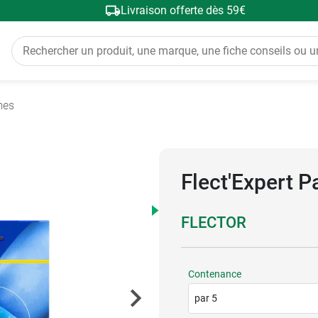
Livraison offerte dès 59€
mes
Flect'Expert P
FLECTOR
Contenance
par 5