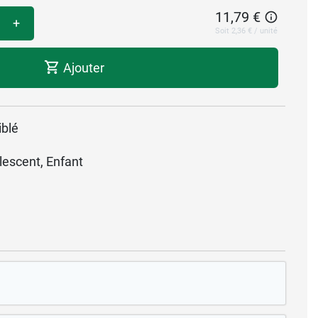
11,79 €
+
Soit 2,36 € / unité
Ajouter
iblé
lescent, Enfant