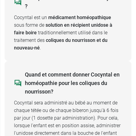
orale.
?
Le nourrisson doit être assis lors de
Cocyntal est un
médicament homéopathique
l'administration de Cocyntal pour éviter tout
sous forme de
solution en récipient unidose à
risque de fausse route.
faire boire
traditionnellement utilisé dans le
Ne pas injecter, ni appliquer dans l'œil ou
traitement des
coliques du nourrisson et du
l'oreille.
nouveau-né
.
Le médicament doit être utilisé immédiatement
après ouverture. Jeter le flacon après
administration et ne pas conserver le contenu du
flacon non dispensé pour une utilisation
Quand et comment donner Cocyntal en
ultérieure.
homéopathie pour les coliques du
nourrisson?
Effets secondaires de Cocyntal
Cocyntal sera administré au bébé au moment de
Cocyntal ne présente pas d'effets secondaires
chaque tétée ou de chaque biberon jusqu'à 6 fois
connus. En cas d'effet secondaire, il est
par jour (1 dosette par administration). Pour cela,
nécessaire d'en parler à votre médecin ou à votre
lorsque l'enfant est en position assise, administrer
pharmacien.
l'unidose directement dans la bouche de l'enfant