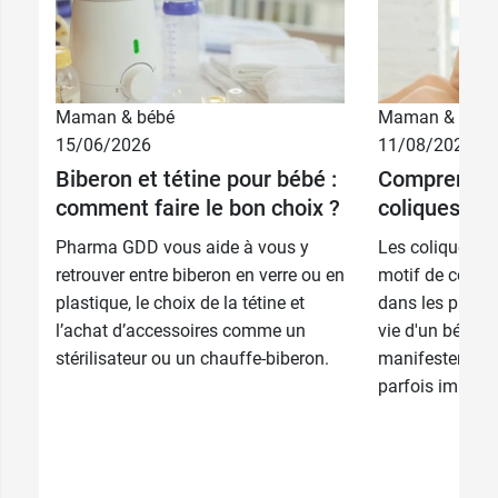
2,59 €
2,59 €
5 CH
5 CH
2,59 €
2,59 €
7 CH
7 CH
Maman & bébé
Maman & bébé
2,59 €
2,59 €
9 CH
9 CH
15/06/2026
11/08/2025
Biberon et tétine pour bébé :
Comprendre 
2,59 €
2,59 €
15 CH
15 CH
comment faire le bon choix ?
coliques de
2,59 €
2,59 €
Pharma GDD vous aide à vous y
Les coliques d
30 CH
30 CH
retrouver entre biberon en verre ou en
motif de consul
plastique, le choix de la tétine et
dans les premi
l’achat d’accessoires comme un
vie d'un bébé. S
stérilisateur ou un chauffe-biberon.
manifestent par
parfois impress