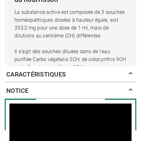
La substance active est composée de 3 souches
homéopathiques dosées à hauteur égale, soit
333,3 mg pour une dose de 1 ml, mais de
dilutions au centième (CH) différentes.
Il s'agit des souches diluées dans de l'eau
purifiée Carbo végétalis 5CH, de colocynthis 9CH
et de
Cuprum metallicum 5CH
.
CARACTÉRISTIQUES
Posologie de Cocyntal unidoses
NOTICE
buvables pour bébé
Le laboratoire Boiron préconise une posologie
de
1 unidose lors de chaque tétée ou biberon
, à
raison de 6 fois toutes les 24 heures.
Ce médicament est à administrer pour un
traitement d'une durée de
quelques jours
.