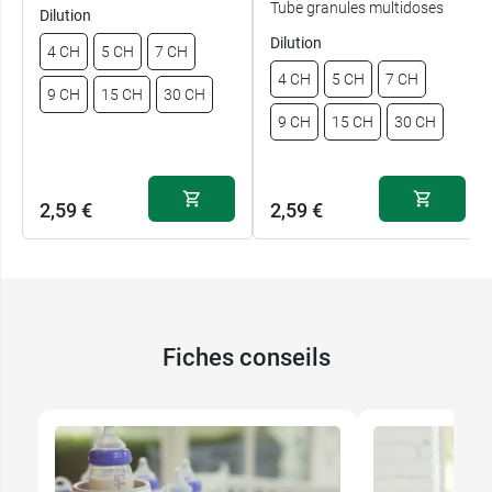
Tube granules multidoses
Dilution
Dilution
4 CH
5 CH
7 CH
4 CH
5 CH
7 CH
9 CH
15 CH
30 CH
9 CH
15 CH
30 CH
2,59 €
2,59 €
Fiches conseils
2,59 €
2,59 €
4 CH
4 CH