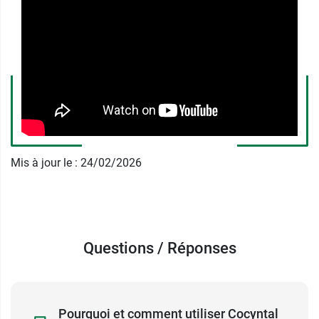
Le laboratoire recommande également une
consultation préalable chez un médecin pédiatre
afin de confirmer ou d'ajuster le diagnostic,
notamment si les symptômes persistent ou en
cas de traces de sang dans les selles de votre
enfant, de fièvre, d'ecchymoses et d'apparition
de vomissements.
En revanche, dès les premiers signes
d'amélioration, vous pouvez espacer les
Mis à jour le : 24/02/2026
prises dès amélioration et cesser les prises dès
la disparition des symptômes.
Précautions d'usage de la solution
Questions / Réponses
buvable Cocyntal
Ne pas administrer en cas d'allergie à l'une des
souches.
Pourquoi et comment utiliser Cocyntal
L'administration se fait exclusivement par voie