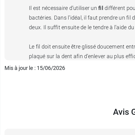
Il est nécessaire d’utiliser un
fil
différent pou
bactéries. Dans l’idéal, il faut prendre un fi
deux. Il suffit ensuite de le tendre à l’aide 
Le fil doit ensuite être glissé doucement entr
plaqué sur la dent afin d’enlever au plus ef
la gencive vers le haut de la dent. Il est néce
Mis à jour le : 15/06/2026
gencives sensibles pouvant s'assécher, G
Conditionnement
: distributeur de 30 mètre
Avis 