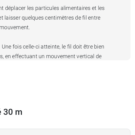
 déplacer les particules alimentaires et les
et laisser quelques centimètres de fil entre
 le mouvement.
 fois celle-ci atteinte, le fil doit être bien
res, en effectuant un mouvement vertical de
e la réussite de l’opération. D'autre part, les
 votre bouche et l'hydrater.
é 30 m