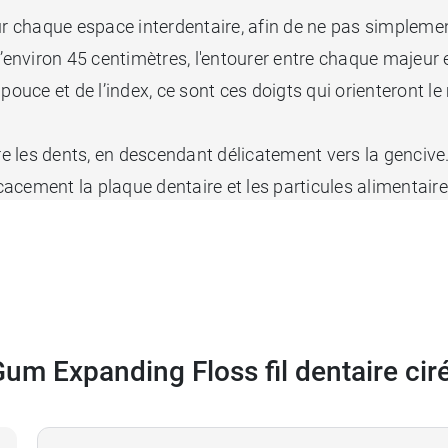
r chaque espace interdentaire, afin de ne pas simplement
l d’environ 45 centimètres, l'entourer entre chaque majeur 
du pouce et de l’index, ce sont ces doigts qui orienteront
e les dents, en descendant délicatement vers la gencive. Une
ficacement la plaque dentaire et les particules alimentai
ssaire de faire quelques allers et retours pour s’assurer d
um propose un
spray humectant Hydral
qui saura soulager
s
Gum Expanding Floss fil dentaire cir