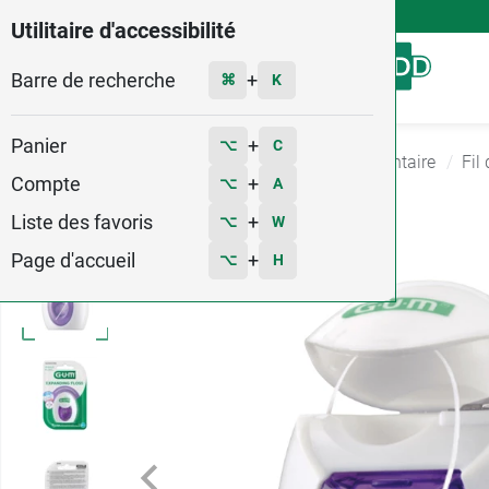
4,9
Voir les 58579 avis
Utilitaire d'accessibilité
Barre de recherche
Menu
+
⌘
K
Panier
+
⌥
C
Accueil
Hygiène - Beauté
Hygiene Bucco dentaire
Fil
Compte
+
⌥
A
2
Liste des favoris
+
⌥
W
Page d'accueil
+
⌥
H