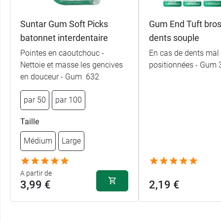
Suntar Gum Soft Picks
Gum End Tuft bros
batonnet interdentaire
dents souple
Pointes en caoutchouc -
En cas de dents mal
Nettoie et masse les gencives
positionnées - Gum 
en douceur - Gum 632
par 50
par 100
Taille
Médium
Large
A partir de
3,99 €
2,19 €