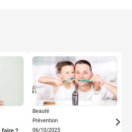
Beauté
29
Prévention
Ap
: 
06/10/2025
 faire ?