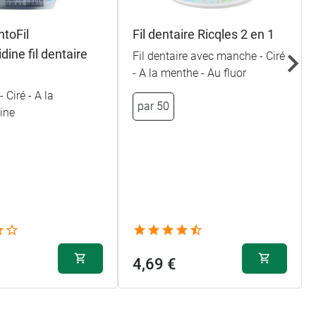
ntoFil
Fil dentaire Ricqles 2 en 1
dine fil dentaire
Fil dentaire avec manche - Ciré
- A la menthe - Au fluor
 - Ciré - A la
par 50
ine
4,69 €