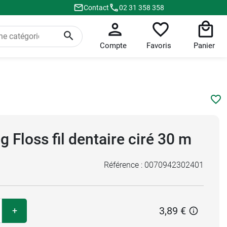
Contact
02 31 358 358
Compte
Favoris
Panier
Floss fil dentaire ciré 30 m
Référence :
0070942302401
3,89 €
+