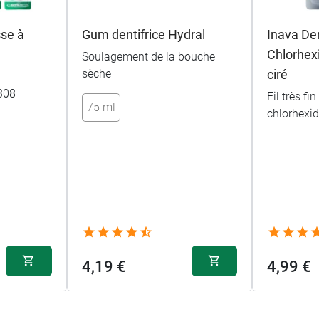
se à
Gum dentifrice Hydral
Inava De
Chlorhexi
Soulagement de la bouche
sèche
ciré
308
Fil très fin
75 ml
chlorhexid
4,19 €
4,99 €