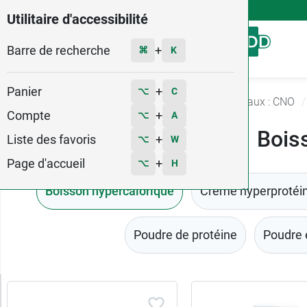
4,9
Voir les 58579 avis
Utilitaire d'accessibilité
Barre de recherche
Menu
+
⌘
K
Panier
+
⌥
C
Accueil
Soins
Compléments nutritionnels oraux : CNO
Compte
+
⌥
A
Bois
Liste des favoris
+
⌥
W
Page d'accueil
+
⌥
H
Boisson hypercalorique
Creme hyperprotéi
Poudre de protéine
Poudre 
Trier