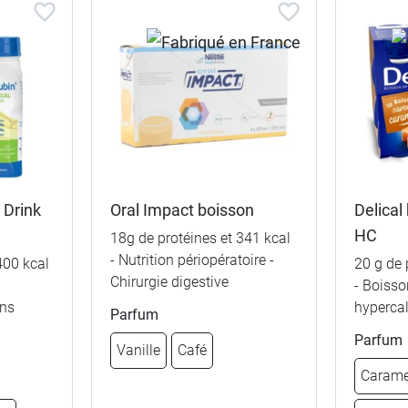
 Drink
Oral Impact boisson
Delical
HC
18g de protéines et 341 kcal
- Nutrition périopératoire -
400 kcal
20 g de 
Chirurgie digestive
- Boisso
ans
hypercal
Parfum
Fruits de la f
Parfum
Vanille
Café
Neutre
Carame