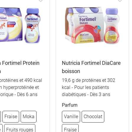
a Fortimel Protein
Nutricia Fortimel DiaCare
n
boisson
protéines et 490 kcal
19,6 g de protéines et 302
n hyperprotéinée et
kcal - Pour les patients
orique - Dès 6 ans
diabétiques - Dès 3 ans
Parfum
Fraise
Moka
Vanille
Chocolat
e
Fruits rouges
Fraise