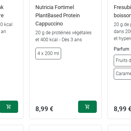
nk
Nutricia Fortimel
Fresubi
€
re
PlantBased Protein
boisso
Cappuccino
00 kcal
20 g de 
€
1 an
dans 20
20 g de protéines végétales
et hyper
et 400 kcal - Dès 3 ans
€
Parfum
4 x 200 ml
Fruits d
€
Fraise
Carame
€
Cappuccino
€
Vanille
8,99 €
8,99 