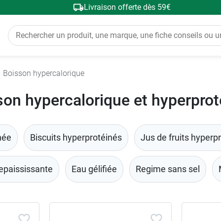
Livraison offerte dès 59€
Boisson hypercalorique
son hypercalorique et hyperprot
née
Biscuits hyperprotéinés
Jus de fruits hyperp
epaississante
Eau gélifiée
Regime sans sel