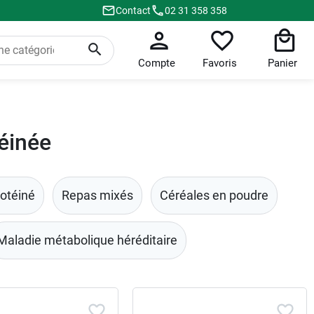
Contact
02 31 358 358
Compte
Favoris
Panier
éinée
rotéiné
Repas mixés
Céréales en poudre
Maladie métabolique héréditaire