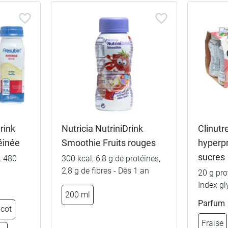
8,29 €
rink
Nutricia NutriniDrink
Clinutr
Neutre
éinée
Smoothie Fruits rouges
hyperp
8,29 €
Fruits rouges
sucres
t 480
300 kcal, 6,8 g de protéines,
2,8 g de fibres - Dès 1 an
20 g pro
8,29 €
Moka
Index g
200 ml
Parfum
8,29 €
icot
Pêche Mangue
Fraise