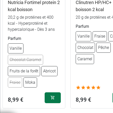
Nutricia Fortimel protein 2
Clinutren HP/HC+
kcal boisson
boisson 2 kcal
20,2 g de protéines et 400
20 g de protéines et 
kcal - Hyperprotéiné et
Parfum
10,99 €
Vanille
hypercalorique - Dès 3 ans
Vanille
Fraise
C
Parfum
10,99 €
Chocolat
Chocolat
Pêche
Vanille
10,99 €
Fraise
Caramel
Chocolat Caramel
10,99 €
Caramel
Fruits de la forêt
Abricot
Fraise
Moka
10,99 €
Café
8,99 €
8,99 €