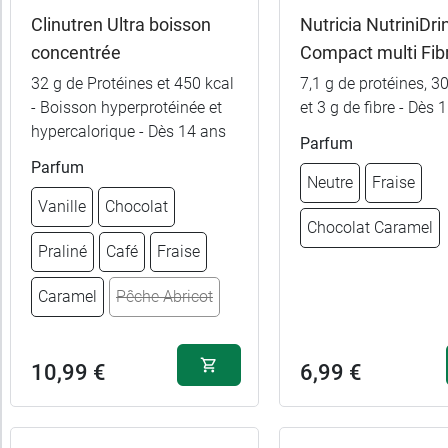
Clinutren Ultra boisson
Nutricia NutriniDri
10,99 
concentrée
Compact multi Fib
Vanille
32 g de Protéines et 450 kcal
7,1 g de protéines, 3
10,99 
Pêche Abricot
- Boisson hyperprotéinée et
et 3 g de fibre - Dès 
hypercalorique - Dès 14 ans
Parfum
8,99 €
10,99 
Fraise
Neutre
Parfum
Neutre
Fraise
Vanille
Chocolat
8,99 €
10,99 
Vanille
Cappuccino
Chocolat Caramel
Praliné
Café
Fraise
8,99 €
10,99 
Café
Tropical
Caramel
Pêche Abricot
8,99 €
10,99 
Noisette
Noisette
10,99 €
6,99 €