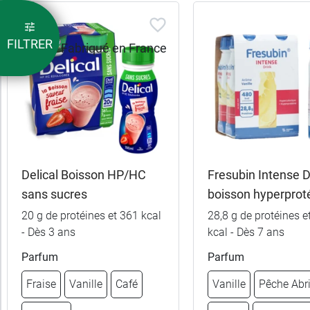
FILTRER
Delical Boisson HP/HC
Fresubin Intense D
sans sucres
boisson hyperprot
8,99 €
Vanille
8,99 €
Vanille
20 g de protéines et 361 kcal
28,8 g de protéines e
- Dès 3 ans
kcal - Dès 7 ans
Chocolat
8,99 €
8,99 €
Fraise
Caramel
Parfum
Parfum
8,99 €
8,99 €
Fraise
Vanille
Café
Vanille
Pêche Abr
Fruits de la forêt
Café