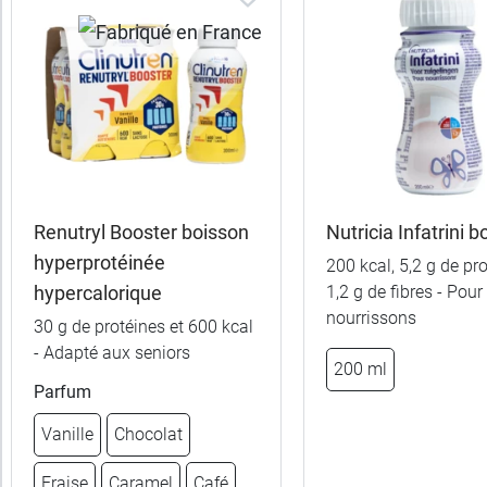
les
produits
Trier
Par défaut
trer
es
ltats
Renutryl Booster boisson
Nutricia Infatrini b
30
hyperprotéinée
200 kcal, 5,2 g de pro
uits)
hypercalorique
1,2 g de fibres - Pour
nourrissons
Gamme
30 g de protéines et 600 kcal
- Adapté aux seniors
200 ml
Marques
Parfum
Vanille
Chocolat
Fabriqué
en
Fraise
Caramel
Café