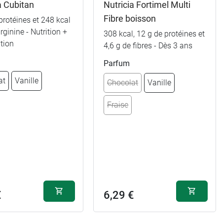
10,99 €
a Cubitan
Nutricia Fortimel Multi
Fibre boisson
protéines et 248 kcal
10,99 €
rginine - Nutrition +
308 kcal, 12 g de protéines et
ation
4,6 g de fibres - Dès 3 ans
10,99 €
Parfum
at
Vanille
10,99 €
Chocolat
Vanille
s
Fraise
10,99 €
6,99 €
Vanille
10,99 €
6,99 €
ue
Chocolat
10,99 €
6,99 €
s
Fraise
€
6,29 €