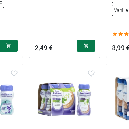
o
8,29 €
Banane
Chocolat
Vanille
8,29 €
Vanille
Vanille
8,29 €
Fraise
Fraise
2,49 €
8,99 