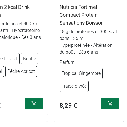
n 2 kcal Drink
Nutricia Fortimel
10,99 €
n
Compact Protein
Vanille
Sensations Boisson
protéines et 400 kcal
10,99 €
Chocolat
0 ml - Hyperprotéiné
18 g de protéines et 306 kcal
calorique - Dès 3 ans
dans 125 ml -
10,99 €
Hyperprotéinée - Altération
Caramel
du goût - Dès 6 ans
e la forêt
Neutre
8,99 €
10,99 €
Café
Parfum
l
Pêche Abricot
Tropical Gingembre
8,99 €
10,99 €
Pêche Abricot
Fraise givrée
8,99 €
10,99 €
Fraise
€
8,29 €