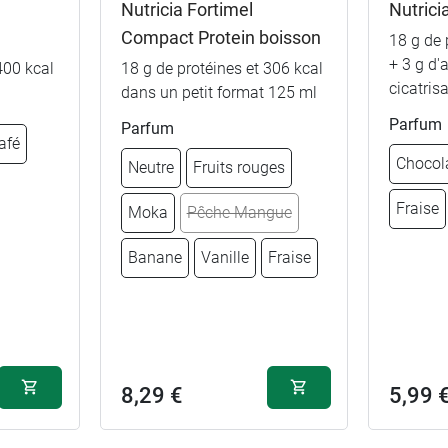
Nutricia Fortimel
Nutrici
Fraise
Compact Protein boisson
18 g de 
Moka
+ 3 g d'a
400 kcal
18 g de protéines et 306 kcal
cicatris
dans un petit format 125 ml
Banane
Parfum
Parfum
afé
Chocol
Neutre
Fruits rouges
Fruits rouge
Fraise
Moka
Pêche Mangue
Caramel
Banane
Vanille
Fraise
Pêche Mang
Multi saveur
8,29 €
5,99 