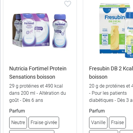
10,99 €
Vanille
Nutricia Fortimel Protein
Fresubin DB 2 Kcal
10,99 €
Chocolat
Sensations boisson
boisson
29 g protéines et 490 kcal
20 g de protéines et 
10,99 €
Praliné
dans 200 ml - Altération du
- Pour les patients
goût - Dès 6 ans
diabétiques - Dès 3 
10,99 €
Café
Parfum
Parfum
6,99 €
Neutre
10,99 €
Fraise
Neutre
Fraise givrée
Vanille
Fraise
6,99 €
Fraise