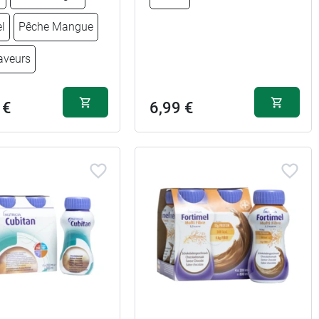
l
Pêche Mangue
aveurs
 €
6,99 €
10,99 €