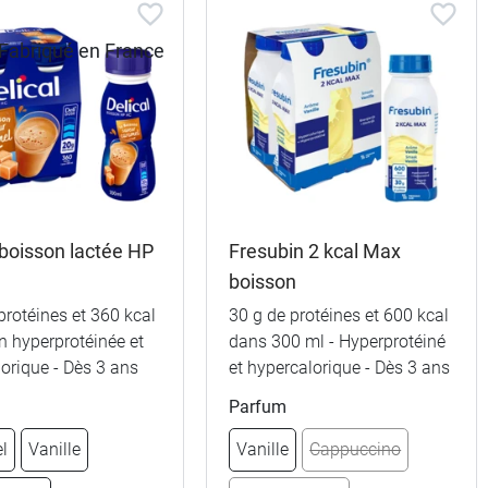
 boisson lactée HP
Fresubin 2 kcal Max
boisson
protéines et 360 kcal
30 g de protéines et 600 kcal
n hyperprotéinée et
dans 300 ml - Hyperprotéiné
orique - Dès 3 ans
et hypercalorique - Dès 3 ans
8,99 €
orêt
Parfum
8,99 €
l
Vanille
Vanille
Cappuccino
Tropical