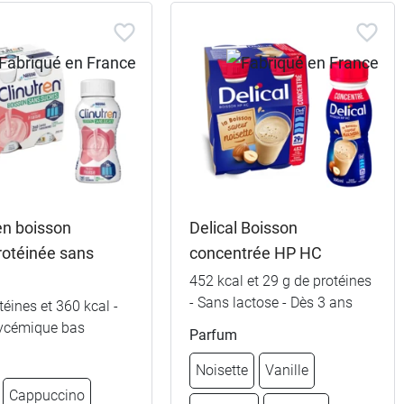
en boisson
Delical Boisson
rotéinée sans
concentrée HP HC
452 kcal et 29 g de protéines
- Sans lactose - Dès 3 ans
téines et 360 kcal -
lycémique bas
Parfum
Noisette
Vanille
Cappuccino