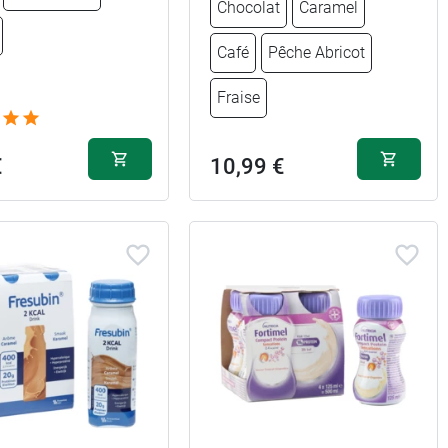
Chocolat
Caramel
5,99 €
6,29 €
Chocolat
Café
Pêche Abricot
5,99 €
6,29 €
Vanille
Fraise
5,99 €
6,29 €
Fraise
€
10,99 €
10,99 €
Noisette