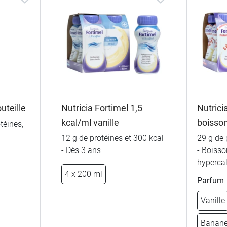
outeille
Nutricia Fortimel 1,5
Nutrici
kcal/ml vanille
boisso
téines,
12 g de protéines et 300 kcal
29 g de 
- Dès 3 ans
- Boisso
hypercal
4 x 200 ml
Parfum
Vanille
Banan