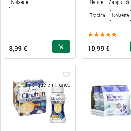
Noisette
Neutre
Cappuccin
8,99 €
8,99 €
Abricot
Chocolat
Tropical
Noisette
8,99 €
8,99 €
Fraise
Pêche
8,99 €
8,99 €
Moka
Caramel
8,99 €
10,99 €