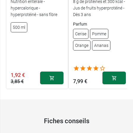
Nutrition entérale -
8 g de protéines et 300 kcal -
hypercalorique -
Jus de fruits hyperprotéiné -
hyperprotéiné - sans fibre
Dès 3 ans
Parfum
500 ml
Cerise
Pomme
Orange
Ananas
1,92 €
7,99 €
3,85 €
Fiches conseils