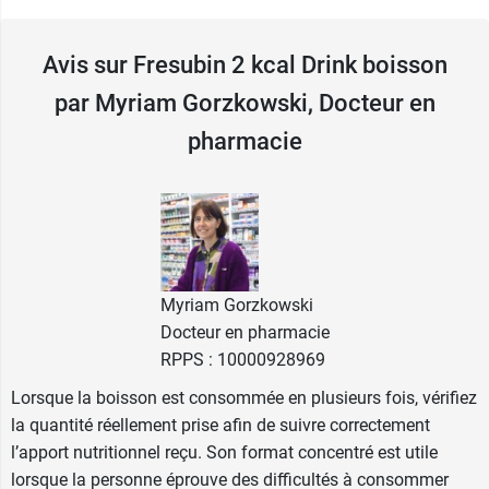
Fresubin 2 kcal Drink apporte une petite touche
de sucrée à la fin du repas ou lors d'une
Avis sur Fresubin 2 kcal Drink boisson
collation. Elle peut être bue en plusieurs fois au
par Myriam Gorzkowski, Docteur en
cours de la journée, servie fraîche pour préserver
le parfum. Il est d'ailleurs recommandé de la
pharmacie
conserver au frais entre les prises, le bouchon
bien fermé.
Caractéristiques de la boisson
hyperprotéinée Fresubin 2 kcal
Myriam Gorzkowski
Drink
Docteur en pharmacie
Sans lactose
RPPS : 10000928969
Sans gluten
Lorsque la boisson est consommée en plusieurs fois, vérifiez
Sans fibres
la quantité réellement prise afin de suivre correctement
Vitamine D : 10 µg / 200 ml
l’apport nutritionnel reçu. Son format concentré est utile
2,0 kcal (8,4 kJ) / ml - 400 kcal (1680 kJ)
lorsque la personne éprouve des difficultés à consommer