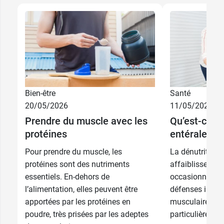
Bien-être
Santé
7,99 €
Cerise
20/05/2026
11/05/2026
Prendre du muscle avec les
Qu’est-ce qu
7,99 €
Pomme
protéines
entérale et 
Pour prendre du muscle, les
La dénutrition 
7,99 €
Orange
protéines sont des nutriments
affaiblissement
essentiels. En-dehors de
occasionnant 
7,99 €
Ananas
l’alimentation, elles peuvent être
défenses immun
apportées par les protéines en
musculaire. Pa
poudre, très prisées par les adeptes
particulièrement