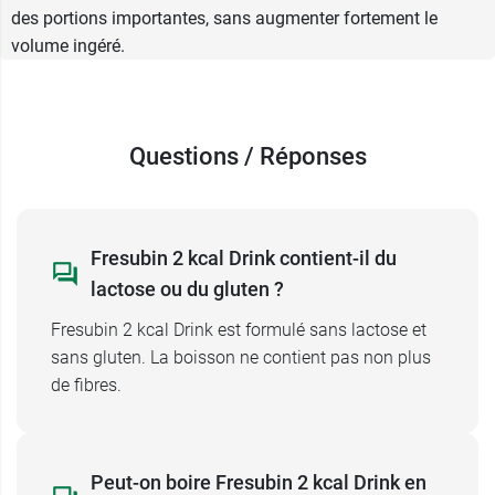
pour 200 ml
des portions importantes, sans augmenter fortement le
20 g de protéines pour 200 ml.
volume ingéré.
45 g de glucides pour 200 ml
15,6 g de lipides pour 200 ml
Conditionnement :
4 x 200 ml
Questions / Réponses
Fresubin 2 kcal Drink contient-il du
lactose ou du gluten ?
Fresubin 2 kcal Drink est formulé sans lactose et
sans gluten. La boisson ne contient pas non plus
de fibres.
Peut-on boire Fresubin 2 kcal Drink en