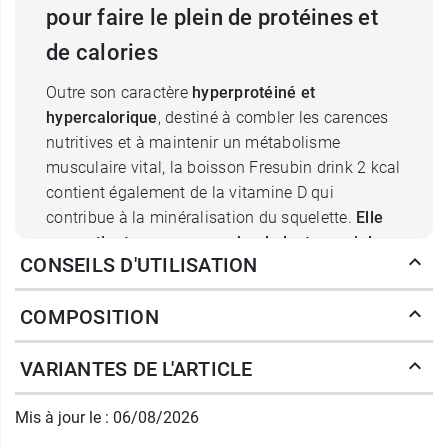
pour faire le plein de protéines et
de calories
Outre son caractère
hyperprotéiné et
hypercalorique
, destiné à combler les carences
nutritives et à maintenir un métabolisme
musculaire vital, la boisson Fresubin drink 2 kcal
contient également de la vitamine D qui
contribue à la minéralisation du squelette.
Elle
ne contient pas en revanche de lactose, ni de
CONSEILS D'UTILISATION
gluten
d'ailleurs, de manière à ne provoquer
aucune intolérance ou allergie chez certains
COMPOSITION
patients. Elle convient d'autre part aux régimes
spécifiques qui nécessitent une restriction
VARIANTES DE L'ARTICLE
hydrique en cas de troubles de la fonction
rénale.
Mis à jour le : 06/08/2026
Aromatisé d'un savoureux goût, la boisson