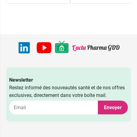
Newsletter
8,99 €
Chocolat
10,99 €
Vanille
Restez informé des nouveautés santé et de nos offres
exclusives, directement dans votre boîte mail.
8,99 €
Caramel
10,99 €
Pêche Abricot
Envoyer
8,99 €
Praliné
10,99 €
Neutre
8,99 €
Vanille
10,99 €
Cappuccino