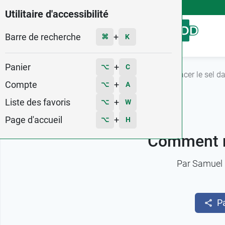
4,9
Voir les 58579 avis
Utilitaire d'accessibilité
Barre de recherche
Menu
+
⌘
K
Panier
+
⌥
C
Accueil
L'actu Pharma GDD
Comment remplacer le sel da
Compte
+
⌥
A
Liste des favoris
+
⌥
W
Page d'accueil
+
⌥
H
Comment re
Par
Samuel 
P