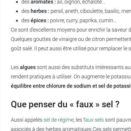
des
aromates :
ail, oignon, échalote...
des
herbes :
persil, aneth, ciboulette, basilic, me
des
épices :
poivre, curry, paprika, cumin…
Ce sont d’excellents moyens pour enrichir la saveur d’u
Quelques gouttes de vinaigre ou de citron permettent
goût salé. Il peut aussi être utilisé pour remplacer le 
Les
algues
sont aussi des substituts intéressants au 
rendent pratiques à utiliser. On augmente le potassi
équilibre entre chlorure de sodium et sel de potas
Que penser du « faux » sel ?
Aussi appelés
sel de régime
, les
faux sels
sont pauvre
associés à des herbes aromatiques Ces sels permette