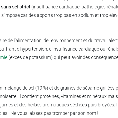
sans sel strict
(insuffi­sance cardiaque, pathologies réna
 s’impose car des apports trop bas en sodium et trop éle
ire de l’alimentation, de l’environnement et du travail al
souffrant d’hypertension, d’insuffisance cardiaque ou rén
émie
(excès de potassium) qui peut avoir des conséquences
un mélange de sel (10 %) et de graines de sésame grillées 
noisette. Il contient protéines, vitamines et minéraux mais
gumes et des herbes aromatiques séchées puis broyées. Il h
les ! Ne vous laissez pas tromper par son nom !