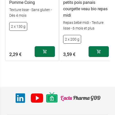
Pomme Coing
petits pois panais
courgette veau bio repas
Texture lisse - Sans gluten -
midi
Dès 4 mois
Repas bébé midi - Texture
2 x 130 g
lisse - 6 mois et plus
2 x 200 g
2,29 €
3,59 €