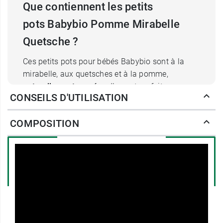
Que contiennent les petits
pots Babybio Pomme Mirabelle
Quetsche ?
Ces petits pots pour bébés Babybio sont à la
mirabelle, aux quetsches et à la pomme,
naturellement sucrées
. Ils sont parfaits pour
CONSEILS D'UTILISATION
faire découvrir les fruits au bébé, en dessert à la
fin du repas. Ils sont
sans sucres ajoutés
: des
COMPOSITION
aliments trop sucrés risqueraient de nuire à
l'enfant en altérant son équilibre alimentaire.
Ces petits pots sont
sans gluten
, donc acceptés
par l'enfant même en cas d'intolérance à cette
famille de protéines. Les pommes, mirabelles et
quetsches qui composent ces purées Babybio
sont produites en France, selon les règles de