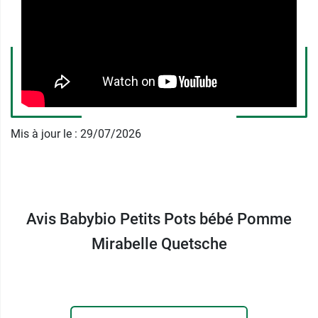
l'
agriculture biologique
.
Caractéristiques :
100 % fruits - sans sucres
ajoutés - sans lait - sans gluten
Conditionnement :
Lot de 2 pots de 130 g
chacun.
Mis à jour le : 29/07/2026
Et pour initier votre enfant à des saveurs salées,
Babybio propose des
petits pots à la pomme de
terre et aux épinards
.
Avis Babybio Petits Pots bébé Pomme
Mirabelle Quetsche