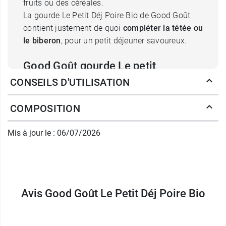
fruits ou des céréales.
La gourde Le Petit Déj Poire Bio de Good Goût
contient justement de quoi
compléter la tétée ou
le biberon
, pour un petit déjeuner savoureux.
Good Goût gourde Le petit
CONSEILS D'UTILISATION
déj Poire bio : Banane, poire, riz
Cette gourde contient des ingrédients issus de
COMPOSITION
l'agriculture biologique. Elle est
certifiée AB
et
elle est sans OGM. Son association de
banane
Mis à jour le : 06/07/2026
et de poire
lui confère une saveur à la fois douce
et exotique, qui ravira les papilles de bébé. Elle
contient également de la
farine de riz
donc
sans
gluten
, ainsi que des
huiles végétales riches en
Avis Good Goût Le Petit Déj Poire Bio
acides gras
.
Conditionnement :
1 gourde de 70 g.