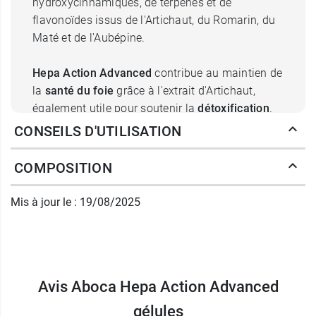
hydroxycinnamiques, de terpènes et de
flavonoïdes issus de l'Artichaut, du Romarin, du
Maté et de l'Aubépine.
Hepa Action Advanced
contribue au maintien de
la
santé du foie
grâce à l'extrait d'Artichaut,
également utile pour soutenir la
détoxification
.
La formulation a été enrichie avec l'extrait de
CONSEILS D'UTILISATION
Romarin qui soutient la
fonctionnalité normale
du foie
et la
fonction biliaire
et qui, en synergie
COMPOSITION
avec l'extrait d'Artichaut,
facilite la digestion
.
Mis à jour le : 19/08/2025
L'extrait de Maté complète la formulation. Il
contribue à la
dégradation
des lipides en
intervenant sur l
eur métabolisme.
Hepa Action
Advanced est un complément alimentaire
naturel
Avis Aboca Hepa Action Advanced
et
biodégradable à 100 %
: il ne contient
pas de substances de synthèse, semi-synthèse
gélules