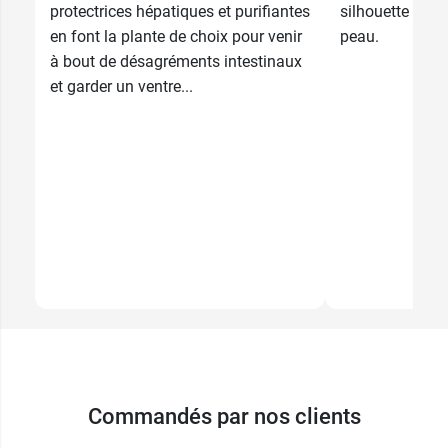
protectrices hépatiques et purifiantes
silhouette et de
150
en font la plante de choix pour venir
peau.
97,89 €
comprimés
à bout de désagréments intestinaux
et garder un ventre...
Commandés par nos clients