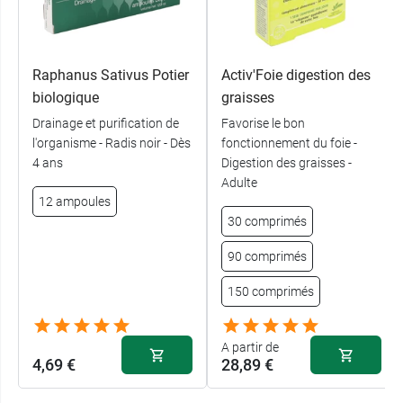
développé grâce à la caractérisation des
substances qui le composent et à l'étude de
leurs activités.
Raphanus Sativus Potier
Activ'Foie digestion des
Acides hydroxycinnamiques (parmi lesquels
biologique
graisses
l'acide rosmarinique et les acides
Drainage et purification de
Favorise le bon
caféylquiniques)
l'organisme - Radis noir - Dès
fonctionnement du foie -
Terpènes (parmi lesquels le carnosol)
4 ans
Digestion des graisses -
Flavonoïdes (parmi lesquels l'hyperoside et
Adulte
le cynaroside)
12 ampoules
Gluten free
30 comprimés
90 comprimés
Entreprise avec système de management de la
qualité ISO 9001 et système de management
150 comprimés
environnemental ISO 14001 certifiés.
A partir de
Les
produits Aboca
sont sur Pharma GDD qui
4,69 €
28,89 €
vous propose aussi
Colilen pour l'intestin
irritable
.