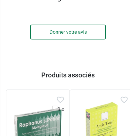
ou génétiquement modifiées.
Posologie de Aboca Hepa Action
Advanced gélules
Donner votre avis
Il est conseillé de prendre 1 gélule deux fois par
jour, de préférence avant le petit-déjeuner et
avant le dîner.
ABOCA : L'INNOVATION POUR LA SANTE
Produits associés
Avec un système intégré unique au monde, qui
va de la culture à la recherche phytochimique et
biologique, Aboca révolutionne la vision des
substances naturelles comme fer de lance de la
science pour la santé.
HEPA ACTION ADVANCED
Ainsi est né Hepa Action Advanced, qui a été