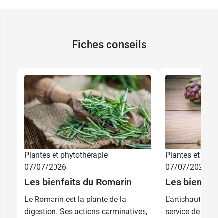
Conditionnement :
flacon en verre de 50 gélules
de 440 mg chacune
.
Poids net :
22 g
Fiches conseils
Fabricant
ABOCA
ABOCA SpA Società Agricola
121, Avenue des Champs Elysées
PARIS
France
01 72 71 86 76
Plantes et phytothérapie
Plantes et phyt
07/07/2026
07/07/2026
30
28,89 €
Les bienfaits du Romarin
Les bienfait
comprimés
Le Romarin est la plante de la
L’artichaut : le
90
68,89 €
digestion. Ses actions carminatives,
service de votre
comprimés