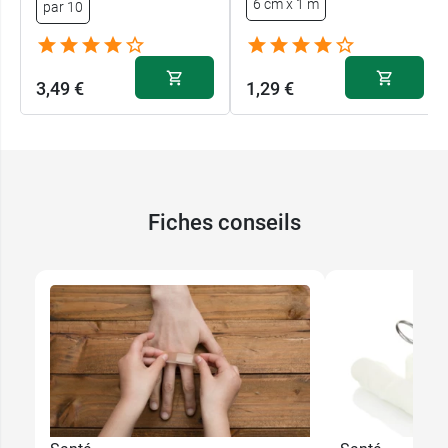
6 cm x 1 m
par 10
3 bandes de gaze 8 cm x 4 m
Conditionnement :
1 trousse de premiers
3,49 €
1,29 €
secours
Une fois utilisée, pensez à recharger cette
trousse de secours avec les
pansements
prédécoupés Wundmed
.
Fiches conseils