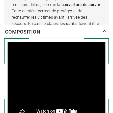
meilleurs délais, comme la
couverture de survie
.
Cette dernière permet de protéger et de
réchauffer les victimes avant l’arrivée des
secours. En cas de plaies, les
gants
doivent être
mis afin d’éviter la prolifération de bactéries.
COMPOSITION
Les
lingettes nettoyantes
permettront de
procurer un premier lavage succinct. Les
pansements compressifs ont pour rôle de
stopper une hémorragie et ce, avant l’arrivée des
secours. Afin d’immobiliser un membre lors d’un
accident, 2
écharpes triangulaires
sont mises à
disposition.
Cela permet ainsi de soulager le membre altérer.
La trousse de secours permet
d’anticiper les
évènements
qui pourraient causer des
désagréments au sein de votre famille, mais