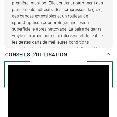
première intention. Elle contient notamment des
pansements adhésifs, des compresses de gaze,
des bandes extensibles et un rouleau de
sparadrap tissu pour protéger une lésion
superficielle après nettoyage. La paire de gants
vinyle d’examen permet d'intervenir et de réaliser
les gestes dans de meilleures conditions
d’hygiène, tandis que les ciseaux de 8 cm et la
CONSEILS D'UTILISATION
pince à écharde facilitent la manipulation du
matériel.
Trousse de secours Biosynex : un
format compact et facilement
repérable
La trousse de secours Biosynex se distingue par
sa
couleur rouge
, facilement identifiable lorsqu’il
faut agir rapidement. Son
format compact et