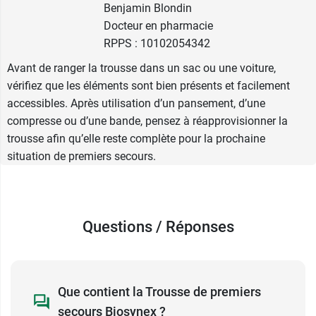
Benjamin Blondin
Que contient la Trousse de secours
Docteur en pharmacie
Biosynex ?
RPPS : 10102054342
Avant de ranger la trousse dans un sac ou une voiture,
1 écharpe triangulaire
vérifiez que les éléments sont bien présents et facilement
1 couverture de survie
accessibles. Après utilisation d’un pansement, d’une
2 bandes extensibles de 3 m x 7 cm
compresse ou d’une bande, pensez à réapprovisionner la
2 compresses imprégnées d'alcool (70%)
trousse afin qu’elle reste complète pour la prochaine
1 paire de gants vinyle d'examen
situation de premiers secours.
1 paire de ciseaux de 8 cm
10 pansements adhésifs de 19 x 72 mm
1 rouleau de sparadrap tissu 5 m
2 compresses de gaze de 5 cm x 5 cm
Questions / Réponses
1 pince à écharde
Pensez aussi à la
poche de froid instantanée
Easy Ice
.
Que contient la Trousse de premiers
Conditionnement :
1 trousse de secours
secours Biosynex ?