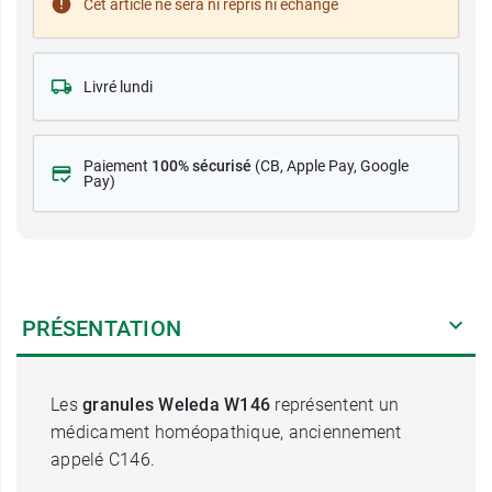
Cet article ne sera ni repris ni échangé
Livré lundi
Paiement
100% sécurisé
(CB
, Apple Pay, Google
Pay)
PRÉSENTATION
Les
granules Weleda W146
représentent un
médicament homéopathique, anciennement
appelé C146.