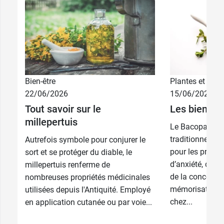
Précautions d'emploi du complexe
Weleda W146 granules
2,59 €
5 CH
Voie orale uniquement
2,59 €
7 CH
Vous ne devez pas utiliser ce médicament
homéopathique après la date de péremption qui
2,59 €
9 CH
figure sur le tube.
Bien-être
Plantes et phyt
22/06/2026
15/06/2026
Conditionnement :
1 tube de 4 g (environ 80
2,59 €
15 CH
Tout savoir sur le
Les bienfai
granules)
millepertuis
Le Bacopa est 
2,59 €
30 CH
traditionnelle a
Autrefois symbole pour conjurer le
pour les problè
sort et se protéger du diable, le
d’anxiété, de s
millepertuis renferme de
de la concentra
nombreuses propriétés médicinales
mémorisation. E
utilisées depuis l'Antiquité. Employé
chez...
en application cutanée ou par voie...