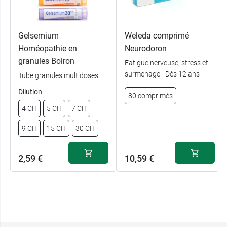
Gelsemium
Weleda comprimé
Homéopathie en
Neurodoron
granules Boiron
Fatigue nerveuse, stress et
surmenage - Dès 12 ans
Tube granules multidoses
Dilution
80 comprimés
4 CH
5 CH
7 CH
9 CH
15 CH
30 CH
2,59 €
10,59 €