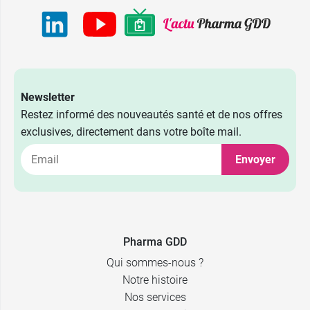
2,59 €
4 CH
2,59 €
5 CH
Newsletter
2,59 €
7 CH
Restez informé des nouveautés santé et de nos offres
exclusives, directement dans votre boîte mail.
2,59 €
9 CH
Envoyer
2,59 €
15 CH
2,59 €
30 CH
Pharma GDD
Qui sommes-nous ?
Notre histoire
Nos services