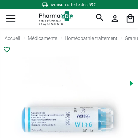
Livraison offerte dès 59€
Accueil
Médicaments
Homéopathie traitement
Granu