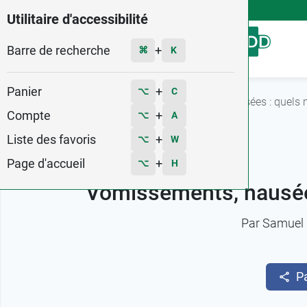
4,9
Voir les 58579 avis
Utilitaire d'accessibilité
Barre de recherche
Menu
+
⌘
K
Panier
+
⌥
C
Accueil
Fiches conseils
Vomissements, nausées : quels m
Compte
+
⌥
A
Liste des favoris
+
⌥
W
Page d'accueil
+
⌥
H
Vomissements, nausées
Par
Samuel 
P