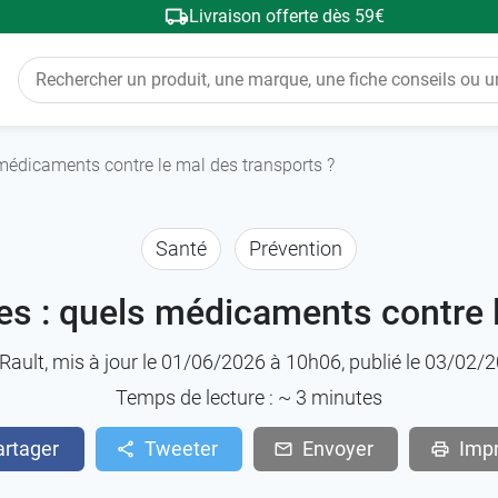
Livraison offerte dès 59€
édicaments contre le mal des transports ?
Santé
Prévention
 : quels médicaments contre l
Rault
, mis à jour le 01/06/2026 à 10h06, publié le 03/02
Temps de lecture : ~
3
minutes
artager
Tweeter
Envoyer
Imp