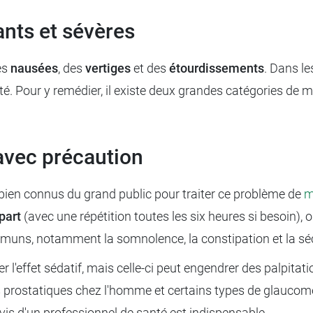
ants et sévères
es
nausées
, des
vertiges
et des
étourdissements
. Dans le
té. Pour y remédier, il existe deux grandes catégories de 
 avec précaution
en connus du grand public pour traiter ce problème de
m
part
(avec une répétition toutes les six heures si besoin
uns, notamment la somnolence, la constipation et la sé
'effet sédatif, mais celle-ci peut engendrer des palpitation
es prostatiques chez l'homme et certains types de glaucom
vis d'un professionnel de santé est indispensable.