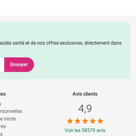
utés santé et de nos offres exclusives, directement dans
Envoyer
les
Avis clients
s
4,9
rsonnelles
e Vente
res
Voir les 58579 avis
es