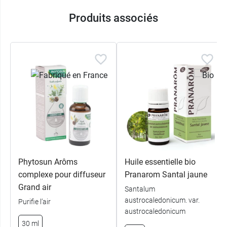
2 tablettes sur une période de 24 h.
Produits associés
Conditionnement :
1 boîte contient 7 tablettes
parfumées emballées individuellement.
Phytosun Arôms
Huile essentielle bio
complexe pour diffuseur
Pranarom Santal jaune
Grand air
Santalum
austrocaledonicum. var.
Purifie l’air
austrocaledonicum
30 ml