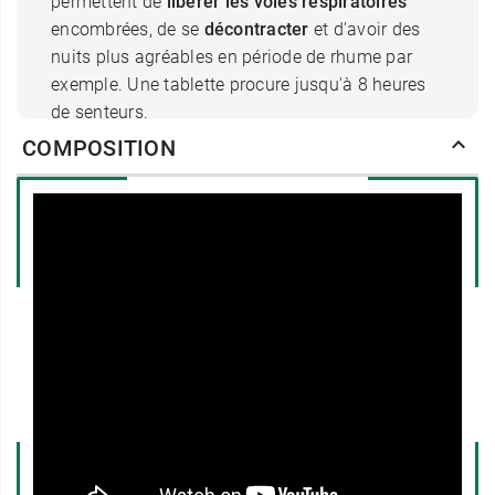
permettent de
libérer les voies respiratoires
encombrées, de se
décontracter
et d'avoir des
nuits plus agréables en période de rhume par
exemple. Une tablette procure jusqu'à 8 heures
de senteurs.
COMPOSITION
Les huiles essentielles utilisées dans la
fabrication de ces tablettes ont été dosées de
manière à ne présenter aucun danger. Elles
peuvent être diffusées en présence de
toute la
famille
, y compris les enfants à partir de l'âge de
3 mois.
Spécialisée depuis sa création en 1890 dans les
produits traitant le rhume et la toux, la marque
Vicks
se lance dans le développement de
matériels visant à améliorer la qualité de l'air
ambiant, ciblant ainsi les pathologies des voies