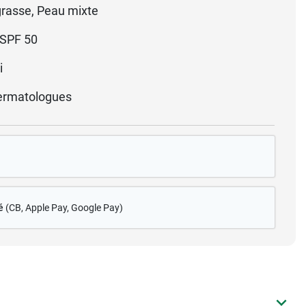
rasse, Peau mixte
SPF 50
i
ermatologues
é
(CB
, Apple Pay, Google Pay)