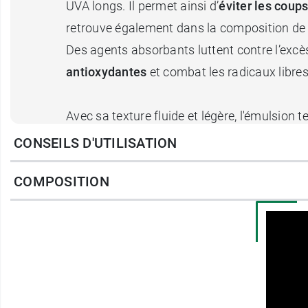
UVA longs. Il permet ainsi d’
éviter les coups
retrouve également dans la composition de 
Des agents absorbants luttent contre l’exc
antioxydantes
et combat les radicaux libres
Avec sa texture fluide et légère, l'émulsion t
lumineux, un fini naturel, imperceptible et u
CONSEILS D'UTILISATION
floutées.
COMPOSITION
Caractéristiques :
Hypoallergénique.
Résistant à l'eau.
Toucher sec
Peau mixte à grasse