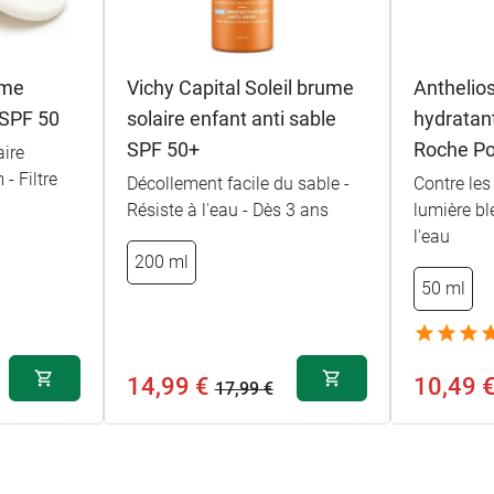
ème
Vichy Capital Soleil brume
Antheli
 SPF 50
solaire enfant anti sable
hydratan
SPF 50+
Roche P
aire
- Filtre
Décollement facile du sable -
Contre les
Résiste à l'eau - Dès 3 ans
lumière bl
l'eau
200 ml
50 ml
14,99 €
10,49 
17,99 €