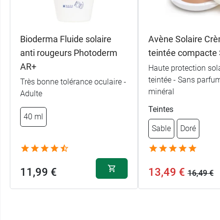
Bioderma Fluide solaire
Avène Solaire Cr
anti rougeurs Photoderm
teintée compacte
AR+
Haute protection sol
teintée - Sans parfum 
Très bonne tolérance oculaire -
minéral
Adulte
Teintes
40 ml
Sable
Doré
11,99 €
13,49 €
16,49 €