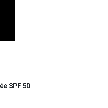
 Normaderm
.
ntée SPF 50