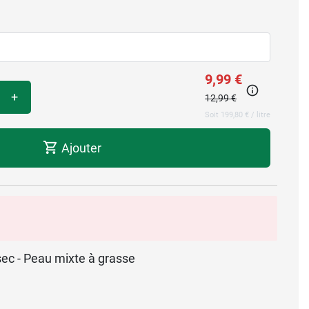
9,99 €
+
12,99 €
Soit 199,80 € / litre
Ajouter
 sec - Peau mixte à grasse