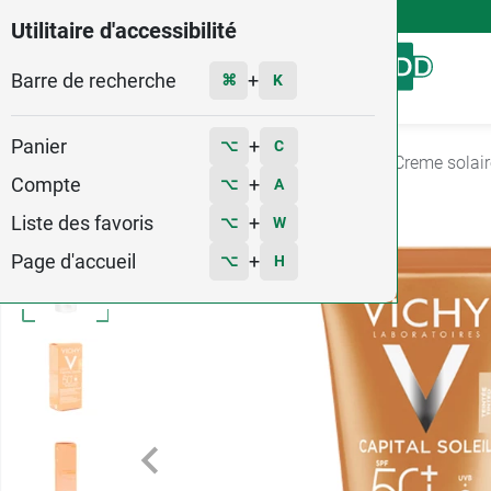
4,9
Voir les 58579 avis
Utilitaire d'accessibilité
Barre de recherche
Menu
+
⌘
K
Panier
+
⌥
C
Accueil
Hygiène - Beauté
Produit solaire
Creme solair
Compte
+
⌥
A
Liste des favoris
+
⌥
W
Page d'accueil
+
⌥
H