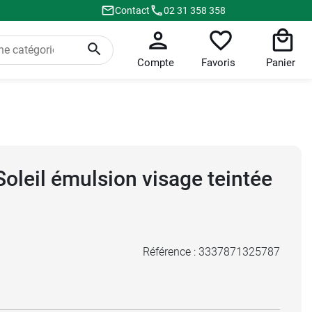
Contact
02 31 358 358
Compte
Favoris
Panier
Soleil émulsion visage teintée
Référence :
3337871325787