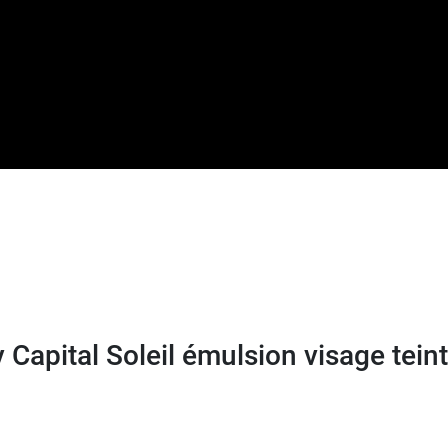
es imperfections, découvrez le
fluide double correction
 Capital Soleil émulsion visage tei