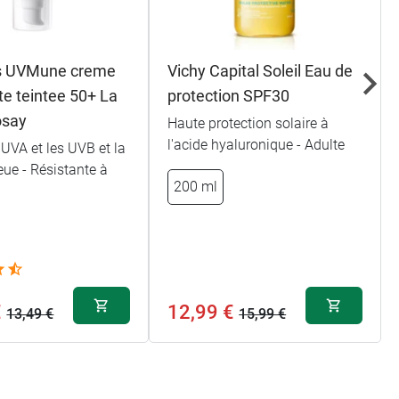
os UVMune creme
Vichy Capital Soleil Eau de
te teintee 50+ La
protection SPF30
osay
Haute protection solaire à
l'acide hyaluronique - Adulte
 UVA et les UVB et la
eue - Résistante à
200 ml
€
12,99 €
13,49 €
15,99 €