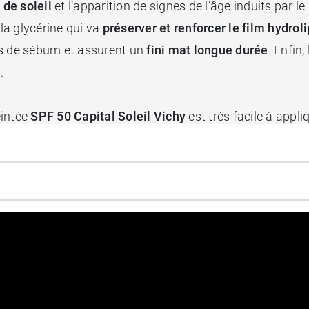
 de soleil
et l’apparition de signes de l’âge induits par 
la glycérine qui va
préserver et renforcer le film hydrol
ès de sébum et assurent un
fini mat longue durée
. Enfin
.
eintée
SPF 50 Capital Soleil Vichy
est très facile à appliq
n
toucher sec
qui reste confortable. Le grain de peau est