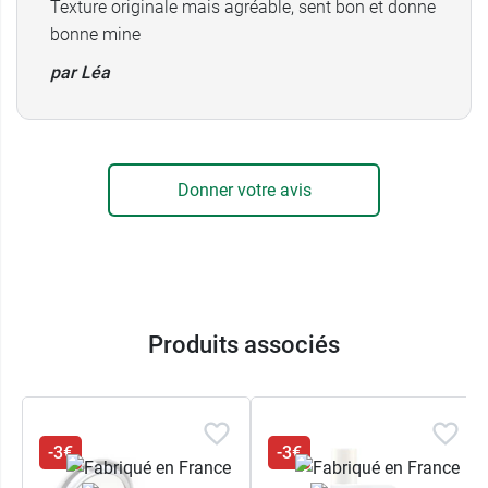
Visage
Texture originale mais agréable, sent bon et donne
Conditionnement :
tube de 50 ml.
bonne mine
par Léa
Et après l'exposition au soleil, pensez au
lait
après soleil Sun Secure
.
Donner votre avis
Produits associés
-3€
-3€