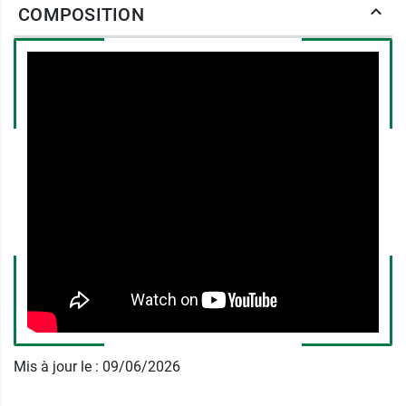
la peau des UV, elle est aussi efficace contre
la
COMPOSITION
lumière visible et les infrarouges
.
SVR Sun Secure Blur Teinté Crème
mousse SPF 50+ et la beauté de la
peau
Cette crème solaire permet de flouter la peau.
Elle
estompe les défauts de la peau
et la laisse
lisse et matifiée
. À cela s'ajoute sa légère teinte,
qui illumine le teint et procure un effet "bonne
mine". Elle est non comédogène et conviendra
aux peaux à tendance acnéique.
SVR Sun Secure Blur Teinté Crème
mousse SPF 50+ et
Mis à jour le : 09/06/2026
l'environnement