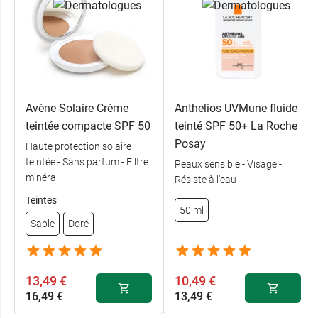
Avène Solaire Crème
Anthelios UVMune fluide
teintée compacte SPF 50
teinté SPF 50+ La Roche
Posay
Haute protection solaire
teintée - Sans parfum - Filtre
Peaux sensible - Visage -
minéral
Résiste à l'eau
Teintes
50 ml
Sable
Doré
13,49 €
10,49 €
16,49 €
13,49 €