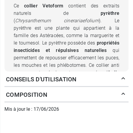
Ce
collier Vetoform
contient des extraits
naturels de
pyrèthre
(
Chrysanthemum cinerariaefolium
). Le
pyrèthre est une plante qui appartient à la
famille des Astéracées, comme la marguerite et
le tournesol. Le pyrèthre possède des
propriétés
insecticides et répulsives naturelles
qui
permettent de repousser efficacement les puces,
les mouches et les phlébotomes. Ce collier anti
puces est également composé d'
huile
CONSEILS D'UTILISATION
essentielle de lavandin
. Proche parent de la
lavande, le lavandin possède, quant à lui, des
COMPOSITION
propriétés insectifuges et acaricides
qui renforcent l'efficacité antiparasitaire de ce
Mis à jour le : 17/06/2026
collier anti puces pour chien Vetoform. Le
lavandin exerce aussi une activité
acaricide
qui
permet de repousser efficacement les tiques.