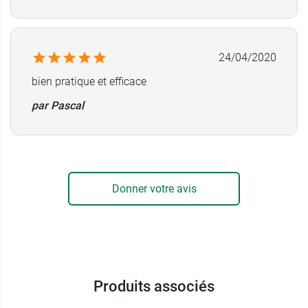
antiparasitaire Vétoform pour chat et chaton
.
Caractéristiques :
24/04/2020
Pour chiens à partir de 30 kg
Résiste à l'eau.
bien pratique et efficace
Longueur du collier : 75 cm
par Pascal
Masse totale du collier : 38 g
Conditionnement :
vendu à l'unité
Donner votre avis
Produits associés