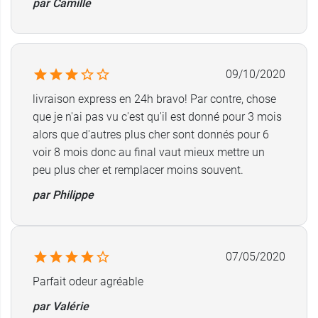
par Camille
administrer un produit antiparasitaire. D'autant
plus que ce collier anti puces, une fois installé,
ne se désagrège pas avec l'humidité et reste
solidement accroché au cou du chien, quel que
09/10/2020
soit son niveau d'activité. D'autre part, il n'altère
en rien son odorat. Enfin, le collier antiparasitaire
livraison express en 24h bravo! Par contre, chose
Grand chien Vetoform est
enrichi en acides gras
que je n'ai pas vu c'est qu'il est donné pour 3 mois
essentiels
(oméga 3 et oméga 6) qui vont
alors que d'autres plus cher sont donnés pour 6
prendre soin du pelage de votre fidèle
voir 8 mois donc au final vaut mieux mettre un
compagnon et le rendre soyeux, doux et brillant.
peu plus cher et remplacer moins souvent.
par Philippe
Développé sous contrôle vétérinaire, ce
collier
antiparasitaire Vétoform
est composé d'actifs
naturels et redonne à votre animal de compagnie
une sérénité à toute épreuve pour se protéger
07/05/2020
face à la
babésiose du chien
.
Parfait odeur agréable
par Valérie
Et pour votre chat, optez pour le
Collier