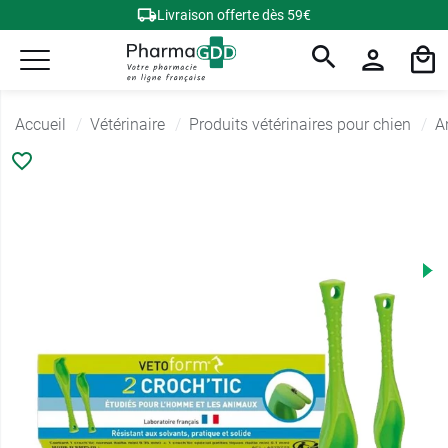
Livraison offerte dès 59€
Accueil
Vétérinaire
Produits vétérinaires pour chien
A