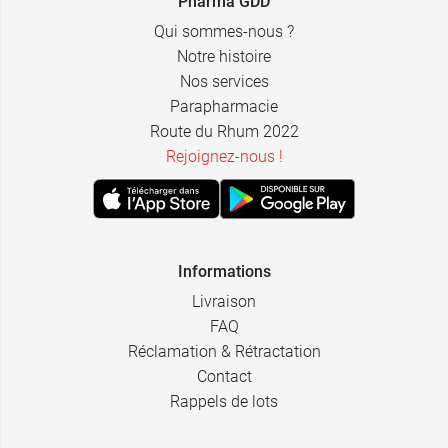
Pharma GDD
0,99 €
Qui sommes-nous ?
LCH
Notre histoire
Nos services
0,99 €
Comed
Parapharmacie
Route du Rhum 2022
Rejoignez-nous !
Informations
Livraison
FAQ
Réclamation & Rétractation
Contact
Rappels de lots