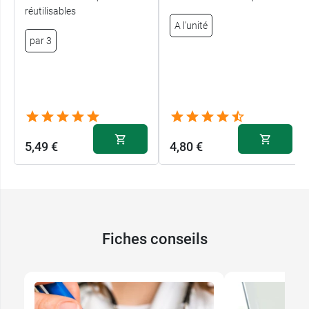
réutilisé indéfiniment.
réutilisables
A l'unité
Vetoform propose différentes solutions contre
par 3
les parasites, dont le
diffuseur habitation
antiparasitaire insecticide
.
Conditionnement :
boîte de deux Croch'tic (1
Croch'tic normal + 1 Croch'tic spécial petites
tiques)
5,49 €
4,80 €
Fiches conseils