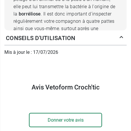
elle peut lui transmettre la bactérie à l'origine de
la
b
orréliose
. Il est donc important d'inspecter
régulièrement votre compagnon à quatre pattes
ainsi que vous-même, surtout après une
promenade dans des zones où les tiques
CONSEILS D'UTILISATION
peuvent être présentes.
Mis à jour le : 17/07/2026
Comment fonctionne le crochet à
tiques Vetoform Croch'tic ?
Dès que vous repérez une tique, il faut l'enlever
Avis Vetoform Croch'tic
en adoptant les bons gestes. Le
Croch'tic
Vetoform
a été conçu spécialement pour un
retrait de la tique rapide, facile et sans douleur.
Les deux branches du crochet saisissent
parfaitement le corps de la tique et permettent
Donner votre avis
de la retirer sans laisser le rostre (la tête) dans la
peau. Ce
crochet à tique
réduit également les