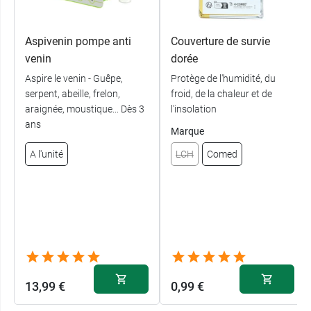
Aspivenin pompe anti
Couverture de survie
venin
dorée
Aspire le venin - Guêpe,
Protège de l'humidité, du
serpent, abeille, frelon,
froid, de la chaleur et de
araignée, moustique... Dès 3
l'insolation
ans
Marque
A l'unité
LCH
Comed
13,99 €
0,99 €