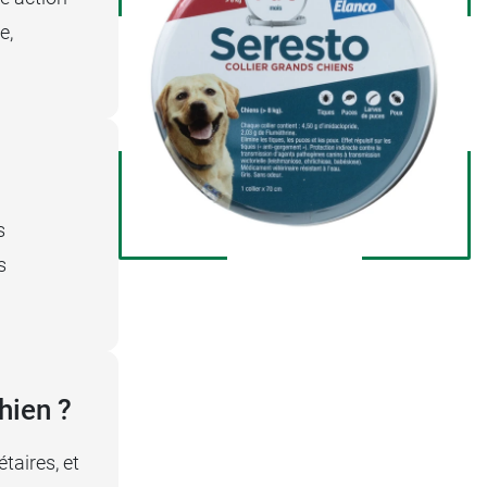
e,
s
s
hien ?
taires, et