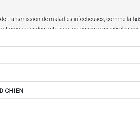
ue de transmission de maladies infectieuses, comme la
le
provoquer des irritations cutanées ou viscérales qui pe
e maladie est transmise par des parasites appelés les « 
ien dès son application. Il va aussi protéger l'environn
 puces ne puissent pas se développer. Ses substances acti
épulsive
contre toutes les infestations parasitaires.
D CHIEN
Collier Seresto Petits chiens
.
 en métal