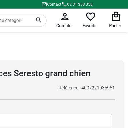
Contact
02 31 358 358
Compte
Favoris
Panier
uces Seresto grand chien
Référence :
4007221035961