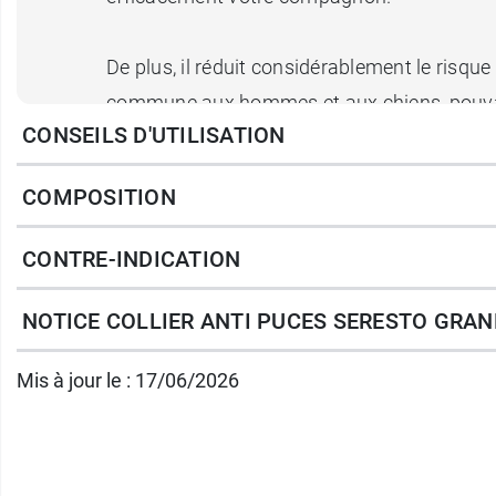
De plus, il réduit considérablement le risq
commune aux hommes et aux chiens, pouvant 
CONSEILS D'UTILISATION
elles ne sont pas traitées rapidement. Cett
COMPOSITION
Ce collier anti puces Seresto protège le ch
contre les parasites, afin que les larves de
CONTRE-INDICATION
procurent une
double action acaricide et r
NOTICE COLLIER ANTI PUCES SERESTO GRAN
Longueur du collier
: 70 cm
Mis à jour le : 17/06/2026
Et pour les chiens plus petits, optez pour le
Conditionnement
: 1 collier dans une boîte