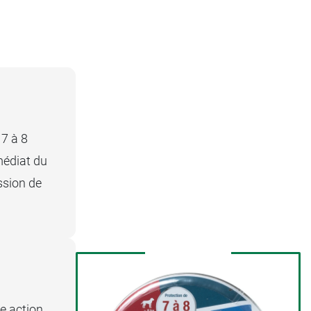
 7 à 8
médiat du
ssion de
ne action