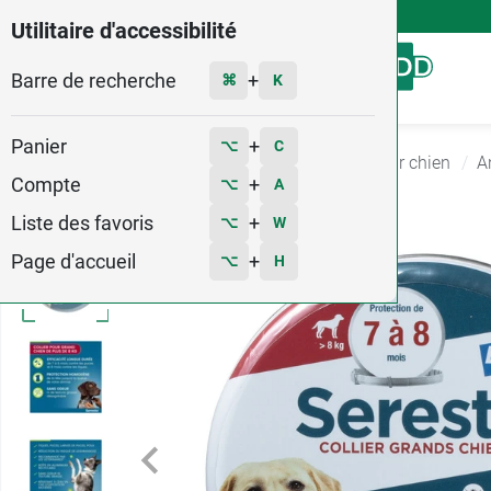
4,9
Voir les 58579 avis
Utilitaire d'accessibilité
Barre de recherche
Menu
+
⌘
K
Panier
+
⌥
C
Accueil
Vétérinaire
Produits vétérinaires pour chien
A
Compte
+
⌥
A
Liste des favoris
+
⌥
W
Page d'accueil
+
⌥
H