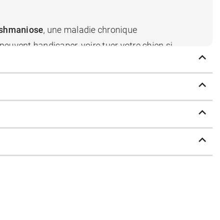
ishmaniose
, une maladie chronique
uvent handicaper, voire tuer votre chien si
phlébotomes ».
ement immédiat de votre fidèle compagnon
ves (l'imidaclopride et la fluméthrine)