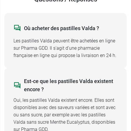
Menthe eucalyptus
Miel citron
Fruits rouges
Une édition limitée menthe eucalyptus est aussi
Où acheter des pastilles Valda ?
disponible.
Les pastilles Valda peuvent être achetées en ligne
Pharma GDD propose également les pastilles
sur Pharma GDD. Il s'agit d'une pharmacie
Valda avec sucre.
française en ligne qui propose la livraison en 24 h.
Conditionnement :
boîte de 50 g ou 140 g ou
160 g (édition limitée)
Est-ce que les pastilles Valda existent
encore ?
Oui, les pastilles Valda existent encore. Elles sont
disponibles avec des saveurs variées et sont avec
ou sans sucre, par exemple avec les pastilles
Valda sans sucre Menthe Eucalyptus, disponibles
sur Pharma GDD.