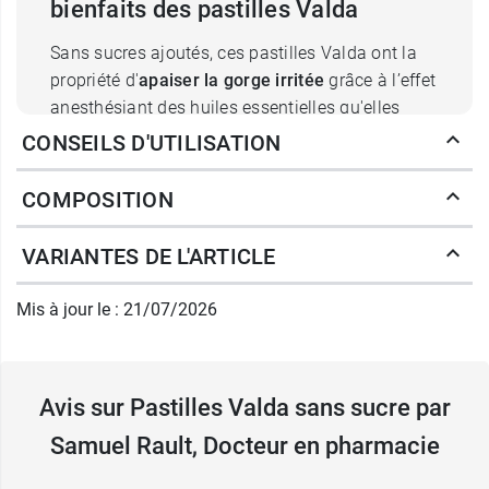
bienfaits des pastilles Valda
Sans sucres ajoutés, ces pastilles Valda ont la
propriété d'
apaiser la gorge irritée
grâce à l’effet
anesthésiant des huiles essentielles qu'elles
contiennent. Elles contribuent à la décongestion
CONSEILS D'UTILISATION
des bronches et à l'évacuation des sécrétions
désagréables.
COMPOSITION
Depuis 1988, Valda commercialise une
version
VARIANTES DE L'ARTICLE
sans sucre
de ses célèbres pastilles. Sa formule
repose sur deux substituts du sucre, le
sorbitol
et
Mis à jour le : 21/07/2026
le
xylitol
. Ce sont eux qui confèrent à la pastille
son goût unique tout en laissant une
douce impression de fraîcheur. Ces pastilles
Avis sur Pastilles Valda sans sucre par
pour la gorge sont ainsi parfaitement
compatibles avec un régime diabétique.
Samuel Rault, Docteur en pharmacie
Attention cependant à ne pas en consommer de