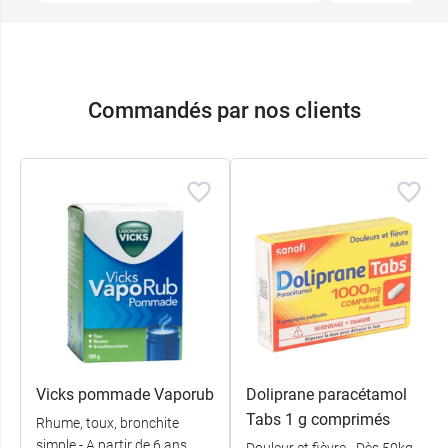
Commandés par nos clients
Vicks pommade Vaporub
Doliprane paracétamol
Tabs 1 g comprimés
Rhume, toux, bronchite
simple - A partir de 6 ans
Douleur et fièvre - Dès 50kg