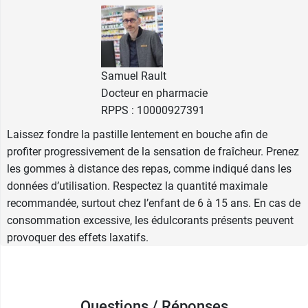
façon excessive, au risque d'endurer des effets
laxatifs.
Posologie des pastilles Valda sans
sucre
Samuel Rault
Docteur en pharmacie
Chez l'adulte :
10 à 15 gommes par jour.
RPPS : 10000927391
Chez l'enfant de 6 à 15 ans :
10 gommes par
Laissez fondre la pastille lentement en bouche afin de
jour au maximum.
profiter progressivement de la sensation de fraîcheur. Prenez
les gommes à distance des repas, comme indiqué dans les
Il est recommandé de consommer les pastilles
données d’utilisation. Respectez la quantité maximale
lentement et à distance des repas.
recommandée, surtout chez l’enfant de 6 à 15 ans. En cas de
consommation excessive, les édulcorants présents peuvent
Caractéristiques :
provoquer des effets laxatifs.
Sans sucres
Avec édulcorants
Parfums :
Questions / Réponses