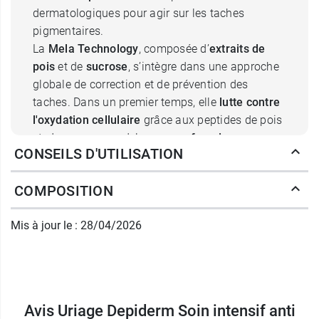
dermatologiques pour agir sur les taches
pigmentaires.
La
Mela Technology
, composée d’
extraits de
pois
et de
sucrose
, s’intègre dans une approche
globale de correction et de prévention des
taches. Dans un premier temps, elle
lutte contre
l'oxydation cellulaire
grâce aux peptides de pois
et, dans un second, le sucrose
favorise
CONSEILS D'UTILISATION
l'hydratation
de la peau
.
La
vitamine C
, pour sa part, est reconnue pour
COMPOSITION
contribuer à
l’éclat du teint et à l’uniformité de
la peau
. Elle s’associe ici aux 3% d'
AHA
, comme
Mis à jour le : 28/04/2026
l’acide glycolique et l’acide lactique, qui
favorisent l’exfoliation des cellules en surface. Le
grain de peau s’affine.
Cette exfoliation douce aide à
éliminer les
cellules chargées en pigments
, ce qui participe
Avis Uriage Depiderm Soin intensif anti
à lisser l’apparence de la peau. Le
niacinamide