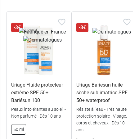
et antioxydants apaisent la réaction
inflammatoire et les irritations tout en
unifiant le
teint pour corriger les taches de pigmentation
.
-3€
-3€
Ce produit sera utilisé dans un second temps et
en cas d'exposition prolongée au soleil. Au
préalable, vous pourrez utiliser la
crème
réparatrice Cica-Bariéderm SPF 50+ Uriage
.
Conditionnement :
tube de 40 ml.
Uriage Fluide protecteur
Uriage Bariesun huile
extrême SPF 50+
sèche sublimatrice SPF
Bariésun 100
50+ waterproof
Peaux intolérantes au soleil -
Résiste à l'eau - Très haute
Non parfumé - Dès 10 ans
protection solaire - Visage,
corps et cheveux - Dès 10
50 ml
ans