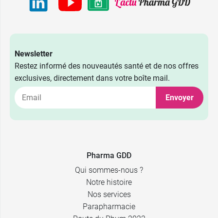
Newsletter
0,29 €
Restez informé des nouveautés santé et de nos offres
5 cm x 4 m
exclusives, directement dans votre boîte mail.
0,39 €
7 cm x 4 m
Envoyer
0,49 €
10 cm x 4 m
0,79 €
15 cm x 4 m
Pharma GDD
Qui sommes-nous ?
Notre histoire
Nos services
Parapharmacie