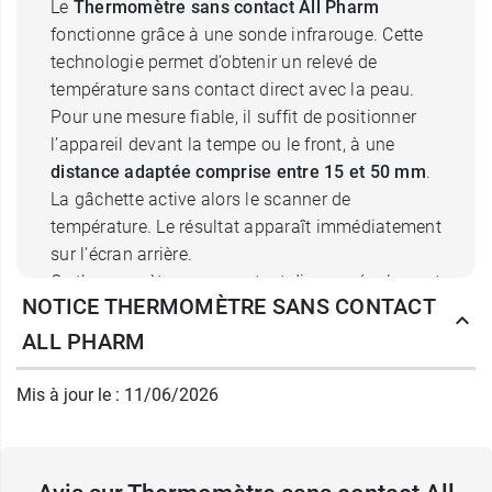
Le
Thermomètre sans contact All Pharm
fonctionne grâce à une sonde infrarouge. Cette
technologie permet d’obtenir un relevé de
température sans contact direct avec la peau.
Pour une mesure fiable, il suffit de positionner
l’appareil devant la tempe ou le front, à une
distance adaptée comprise entre 15 et 50 mm
.
La gâchette active alors le scanner de
température. Le résultat apparaît immédiatement
sur l’écran arrière.
Ce thermomètre sans contact dispose également
NOTICE THERMOMÈTRE SANS CONTACT
d’un
avertissement sonore et visuel en cas de
température élevée
, permettant d'identifier
ALL PHARM
rapidement une fièvre. Le suivi est aussi facilité
grâce à la mémoire intégrée pouvant enregistrer
Mis à jour le : 11/06/2026
jusqu’à 32 relevés.
Thermomètre frontal All Pharm :