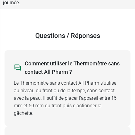
journée.
Mesure frontale
Distance de mesure : 15 mm à 50 mm
Technologie infrarouge
Arrêt automatique
Questions / Réponses
Avertissement sonore et visuel de
température élevée
Mémoire de 32 relevés
Utilisable chez l’enfant dès 3 mois
Comment utiliser le Thermomètre sans
Plage de mesure : 32,0°C à 42,2°C
contact All Pharm ?
Poids : environ 350 g
Le Thermomètre sans contact All Pharm s’utilise
Dimensions : 105 x 165 x 45 mm
au niveau du front ou de la tempe, sans contact
Conditionnement :
Thermomètre + 2 piles +
avec la peau. Il suffit de placer l’appareil entre 15
Notice
mm et 50 mm du front puis d’actionner la
gâchette.
Un
thermomètre infrarouge auriculaire All Pharm
est aussi en vente sur notre pharmacie en ligne.