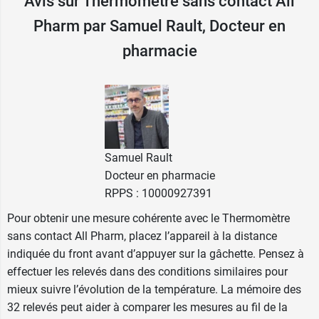
Avis sur Thermomètre sans contact All
un suivi facilité dès le plus jeune
Pharm par Samuel Rault, Docteur en
âge
pharmacie
La surveillance de la fièvre demande souvent des
contrôles répétés, surtout chez les jeunes
enfants. Grâce à sa mesure sans contact, le
Thermomètre frontal All Pharm
évite de
déshabiller l’enfant ou de le réveiller pendant la
prise de température.
Samuel Rault
Sa forme pistolet permet de viser facilement la
Docteur en pharmacie
zone de mesure, même lorsque l’enfant dort,
RPPS : 10000927391
tandis que son fonctionnement par gâchette
Pour obtenir une mesure cohérente avec le Thermomètre
facilite la prise en main. Il convient chez les
sans contact All Pharm, placez l’appareil à la distance
adultes et les enfants
dès l'âge de 3 mois
. Enfin,
indiquée du front avant d’appuyer sur la gâchette. Pensez à
il est possible de choisir l'unité de mesure de la
effectuer les relevés dans des conditions similaires pour
température, entre celsius et fahrenheit.
mieux suivre l’évolution de la température. La mémoire des
32 relevés peut aider à comparer les mesures au fil de la
Caractéristiques :