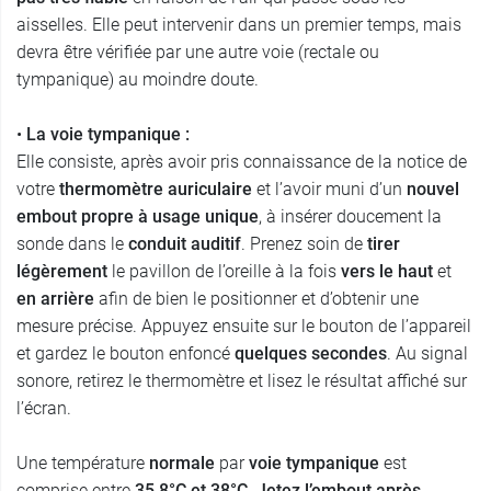
aisselles. Elle peut intervenir dans un premier temps, mais
devra être vérifiée par une autre voie (rectale ou
tympanique) au moindre doute.
•
La voie tympanique :
Elle consiste, après avoir pris connaissance de la notice de
votre
thermomètre auriculaire
et l’avoir muni d’un
nouvel
embout propre à usage unique
, à insérer doucement la
sonde dans le
conduit auditif
. Prenez soin de
tirer
légèrement
le pavillon de l’oreille à la fois
vers le haut
et
en arrière
afin de bien le positionner et d’obtenir une
mesure précise. Appuyez ensuite sur le bouton de l’appareil
et gardez le bouton enfoncé
quelques secondes
. Au signal
sonore, retirez le thermomètre et lisez le résultat affiché sur
l’écran.
Une température
normale
par
voie tympanique
est
comprise entre
35,8°C et 38°C
.
Jetez l’embout après