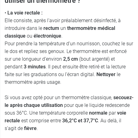
utiliser un thermomètre ?
•
La voie rectale :
Elle consiste, après l’avoir préalablement désinfecté, à
introduire dans le
rectum
un
thermomètre médical
classique
ou
électronique
.
Pour prendre la température d’un nourrisson, couchez le sur
le dos et repliez ses genoux. Le thermomètre est enfoncé
sur une longueur d’environ
2,5 cm
(bout argenté) et
pendant
3 minutes
. Il peut ensuite être retiré et la lecture
faite sur les graduations ou l’écran digital.
Nettoyer
le
thermomètre après usage.
Si vous avez opté pour un thermomètre classique,
secouez-
le après chaque utilisation
pour que le liquide redescende
sous 36°C. Une température corporelle
normale
par
voie
rectale
est comprise entre
36,2°C et 37,7°C
. Au delà, il
s’agit de
fièvre
.