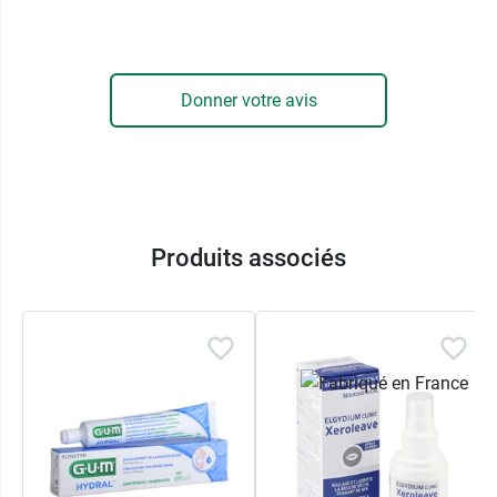
TePe Dentifrice Pure sans arôme
intègre de la
silice qui, grâce à son léger effet abrasif, va
éliminer efficacement la plaque dentaire. Enfin,
Donner votre avis
le
fluor
de la formule permet de reminéraliser
l'émail des dents.
Caractéristiques :
Sans SLS et sans agents moussants.
Produits associés
Sans arômes ajoutés.
Sans colorants ajoutés.
Convient aux véganes.
Tube recyclable.
Conditionnement :
tube de 75 ml.
Tepe propose également la version aromatisée
de ce dentifrice avec le
dentifrice Pure menthe
douce
.