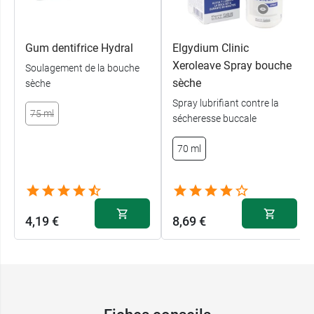
Gum dentifrice Hydral
Elgydium Clinic
Xeroleave Spray bouche
Soulagement de la bouche
sèche
sèche
Spray lubrifiant contre la
75 ml
sécheresse buccale
70 ml
4,19 €
8,69 €