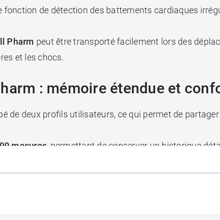
 fonction de détection des battements cardiaques irrégu
ll Pharm
peut être transporté facilement lors des dépla
res et les chocs.
harm : mémoire étendue et confor
é de deux profils utilisateurs, ce qui permet de partager
99 mesures
, permettant de conserver un historique déta
de 13,5 à 21,5 cm afin de convenir à différentes morphol
l’utilisation, même pour les personnes peu habituées a