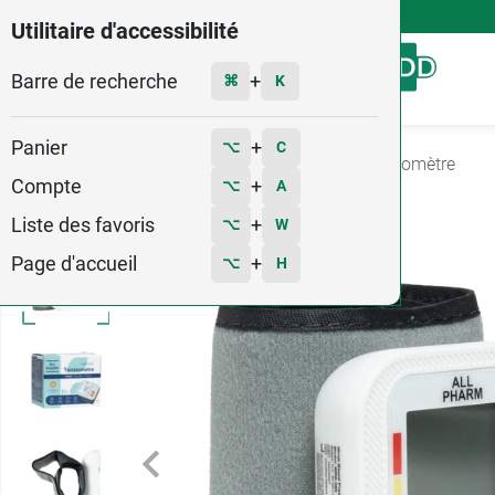
4,9
Voir les 58579 avis
Utilitaire d'accessibilité
Barre de recherche
Menu
+
⌘
K
Panier
+
⌥
C
Accueil
Santé
Mesure et diagnostic
Tensiomètre
Compte
+
⌥
A
Liste des favoris
+
⌥
W
Page d'accueil
+
⌥
H