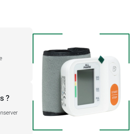
e
s ?
onserver