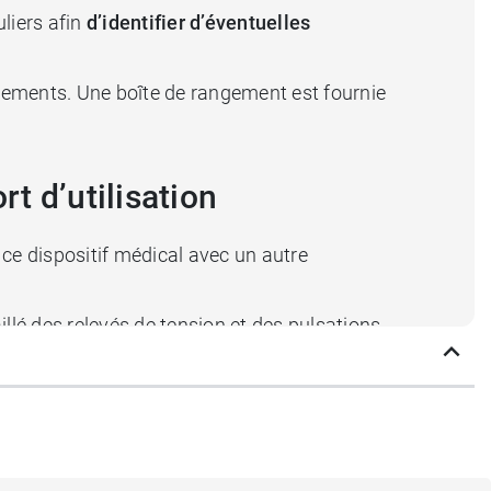
liers afin
d’identifier d’éventuelles
cements. Une boîte de rangement est fournie
t d’utilisation
 ce dispositif médical avec un autre
illé des relevés de tension et des pulsations
ogies. Son
gonflage et son dégonflage
ux appareils de mesure à domicile.