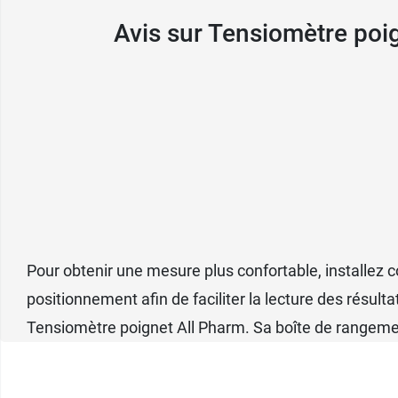
Caractéristiques :
Avis sur Tensiomètre poi
Tensiomètre poignet : 13,5 - 19,5 cm
Méthode oscillométrique
Mesure tension systolique et diastolique
Mesure de la fréquence cardiaque
Détection des battements cardiaques irrégu
Grand écran 40 x 28,5 mm
Deux profils utilisateurs
199 mémoires par profil
Pour obtenir une mesure plus confortable, installez c
Conditionnement :
Tensiomètre poignet + 2
positionnement afin de faciliter la lecture des résu
Tensiomètre poignet All Pharm. Sa boîte de rangeme
Un
tensiomètre All Pharma pour le bras
est