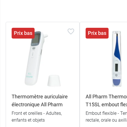
Prix bas
Prix bas
Thermomètre auriculaire
All Pharm Therm
électronique All Pharm
T15SL embout flex
Front et oreilles - Adultes,
Embout flexible - Te
enfants et objets
rectale, orale ou axill