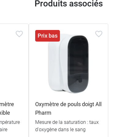
Produits associés
Prix bas
omètre
Oxymètre de pouls doigt All
ible
Pharm
mpérature
Mesure de la saturation : taux
aire
d'oxygène dans le sang