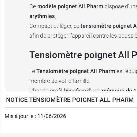
Ce
modèle poignet All Pharm
dispose d’une
arythmies
.
Compact et léger, ce
tensiomètre poignet A
afin de protéger l’appareil contre les poussiè
Tensiomètre poignet All P
Le
Tensiomètre poignet All Pharm
est équip
membre de votre famille.
Chaque profil bénéficie d’une
mémoire de 1
NOTICE TENSIOMÈTRE POIGNET ALL PHARM
cardiaques.
Le bracelet réglable s’adapte aux poignets 
Mis à jour le : 11/06/2026
automatiques
simplifient encore davantage 